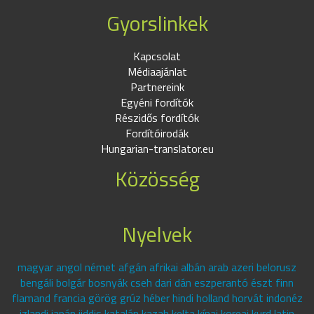
Gyorslinkek
Kapcsolat
Médiaajánlat
Partnereink
Egyéni fordítók
Részidős fordítók
Fordítóirodák
Hungarian-translator.eu
Közösség
Nyelvek
magyar angol német afgán afrikai albán arab azeri belorusz
bengáli bolgár bosnyák cseh dari dán eszperantó észt finn
flamand francia görög grúz héber hindi holland horvát indonéz
izlandi japán jiddis katalán kazah kelta kínai koreai kurd latin