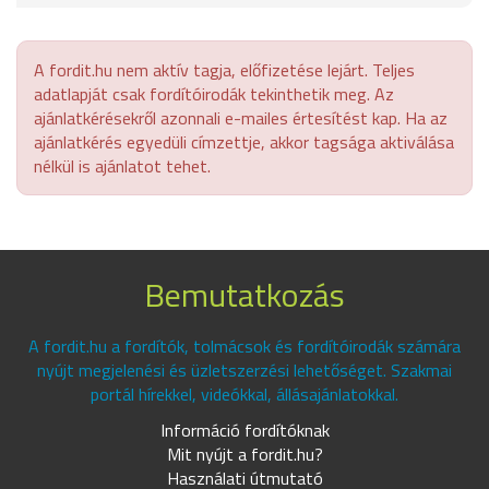
A fordit.hu nem aktív tagja, előfizetése lejárt. Teljes
adatlapját csak fordítóirodák tekinthetik meg. Az
ajánlatkérésekről azonnali e-mailes értesítést kap. Ha az
ajánlatkérés egyedüli címzettje, akkor tagsága aktiválása
nélkül is ajánlatot tehet.
Bemutatkozás
A fordit.hu a fordítók, tolmácsok és fordítóirodák számára
nyújt megjelenési és üzletszerzési lehetőséget. Szakmai
portál hírekkel, videókkal, állásajánlatokkal.
Információ fordítóknak
Mit nyújt a fordit.hu?
Használati útmutató