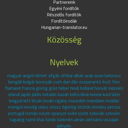
Partnereink
Egyéni fordítók
Részidős fordítók
Fordítóirodák
Hungarian-translator.eu
Közösség
Nyelvek
magyar angol német afgán afrikai albán arab azeri belorusz
bengáli bolgár bosnyák cseh dari dán eszperantó észt finn
flamand francia görög grúz héber hindi holland horvát indonéz
izlandi japán jiddis katalán kazah kelta kínai koreai kurd latin
lengyel lett litván lovári cigány macedón mandarin moldáv
mongol norvég olasz orosz ógörög ótörök örmény perzsa
portugál román ruszin spanyol svéd szerb szlovák szlovén
tagalog tamil thai török türkmén ukrán vietnámi viszajan
jelnyelv