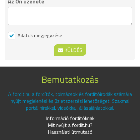
Az Ön üzenete
Adatok megjegyzése
KÜLDÉS
Bemutatkozás
A fordit.hu a fordítók, tolmácsok és fordítóirodák számára
nyújt megjelenési és üzletszerzési lehetőséget. Szakmai
portál hírekkel, videókkal, állásajánlatokkal.
Információ fordítóknak
Mit nyújt a fordit.hu?
Használati útmutató