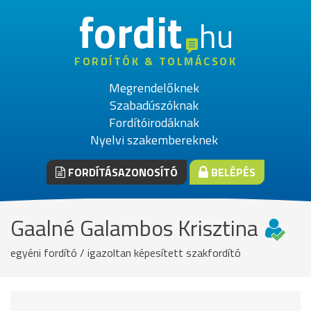
fordit
hu
FORDÍTÓK & TOLMÁCSOK
Megrendelőknek
Szabadúszóknak
Fordítóirodáknak
Nyelvi szakembereknek
FORDÍTÁSAZONOSÍTÓ
BELÉPÉS
Gaalné Galambos Krisztina
egyéni fordító / igazoltan képesített szakfordító