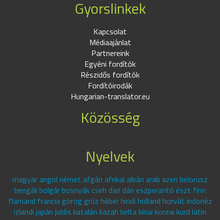
Gyorslinkek
Kapcsolat
Médiaajánlat
Partnereink
Egyéni fordítók
Részidős fordítók
Fordítóirodák
Hungarian-translator.eu
Közösség
Nyelvek
magyar angol német afgán afrikai albán arab azeri belorusz
bengáli bolgár bosnyák cseh dari dán eszperantó észt finn
flamand francia görög grúz héber hindi holland horvát indonéz
izlandi japán jiddis katalán kazah kelta kínai koreai kurd latin