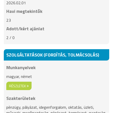
2026.02.01
Havi megtekintők
23
Adott/kért ajánlat
2 / 0
SZOLGÁLTATÁSOK (FORDÍTÁS, TOLMÁCSOLÁS)
Munkanyelvek
magyar, német
RÉSZLETEK
Szakterületek
pénzügy, pályázat, idegenforgalom, oktatás, üzleti,
műszaki, mezőgazdaság, gépészet, természet, gazdaság,