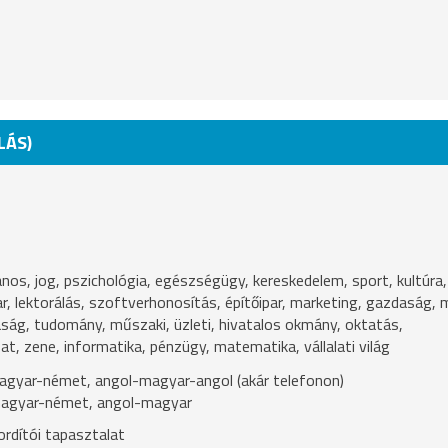
LÁS)
alános, jog, pszichológia, egészségügy, kereskedelem, sport, kultúra,
ar, lektorálás, szoftverhonosítás, építőipar, marketing, gazdaság, 
ág, tudomány, műszaki, üzleti, hivatalos okmány, oktatás,
t, zene, informatika, pénzügy, matematika, vállalati világ
gyar-német, angol-magyar-angol (akár telefonon)
magyar-német, angol-magyar
rdítói tapasztalat