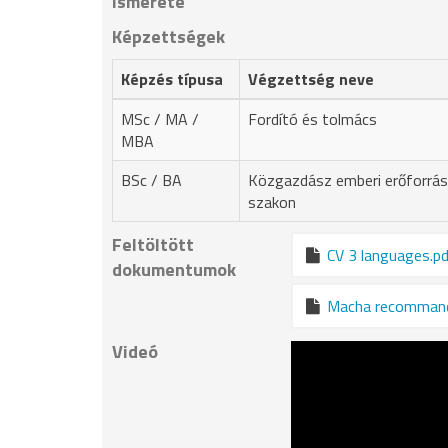
ismerete
Képzettségek
Képzés típusa
Végzettség neve
MSc / MA /
Fordító és tolmács
MBA
BSc / BA
Közgazdász emberi erőforrá
szakon
Feltöltött
CV 3 languages.p
dokumentumok
Macha recommanda
Videó