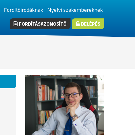
Fordítóirodáknak
Nyelvi szakembereknek
FORDÍTÁSAZONOSÍTÓ
BELÉPÉS