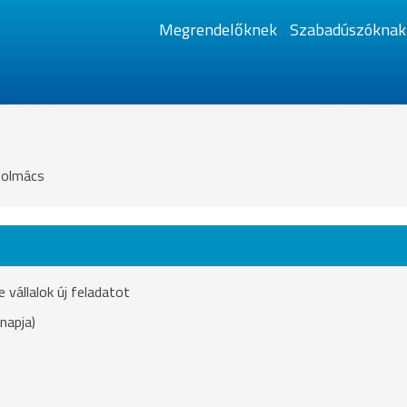
Megrendelőknek
Szabadúszóknak
 tolmács
vállalok új feladatot
napja)