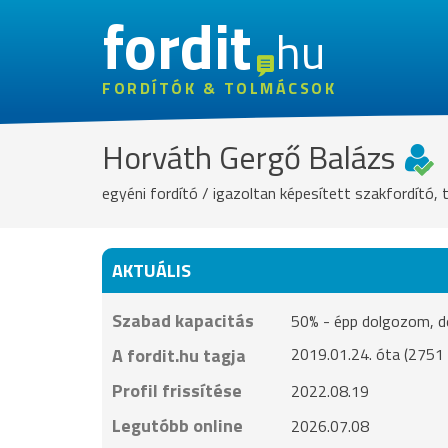
fordit
hu
FORDÍTÓK & TOLMÁCSOK
Horváth Gergő Balázs
egyéni fordító / igazoltan képesített szakfordító,
AKTUÁLIS
Szabad kapacitás
50% - épp dolgozom, de 
A fordit.hu tagja
2019.01.24. óta (2751 
Profil frissítése
2022.08.19
Legutóbb online
2026.07.08