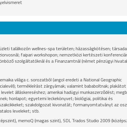
yelvismeret
üzleti találkozón wellnes-spa területen; házasságkötésen; társada
áziorvosnál; faipari workshopon; nemzetközi kertészeti konferenciá
lönböző szolgáltatóknál és a Finanzamtnál (német pénzügyi hivatal
aika világa c. sorozatból (angol eredeti a National Geographic
ncialevél); termékleírást zárgyárnak; valamint bababoltnak; plakátot
 levelet álláskereséshez; amerikai hadügyi munkaszerződést; megb
k; honlapot; egyetemi leckekönyvet; biológiai, politikai és
szakcikkeket; szakdolgozat kivonatát; formanyomtatványt az osz
atalos leveleket; stb.
zépszint), memoQ (magas szint), SDL Trados Studio 2009 (középsz