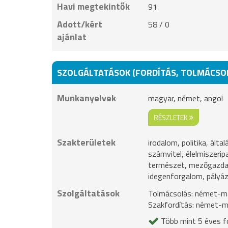
Havi megtekintők
91
Adott/kért
58 / 0
ajánlat
SZOLGÁLTATÁSOK (FORDÍTÁS, TOLMÁCSO
Munkanyelvek
magyar, német, angol
RÉSZLETEK
Szakterületek
irodalom, politika, ált
számvitel, élelmiszerip
természet, mezőgazdas
idegenforgalom, pályáza
Szolgáltatások
Tolmácsolás: német-ma
Szakfordítás: német-
Több mint 5 éves fo