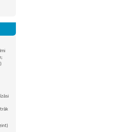
lmi
n;
)
ízási
trák
int)