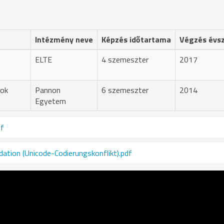
Intézmény neve
Képzés időtartama
Végzés évs
ELTE
4 szemeszter
2017
sok
Pannon
6 szemeszter
2014
Egyetem
df
tion (Unicode-Codierungskonflikt).pdf