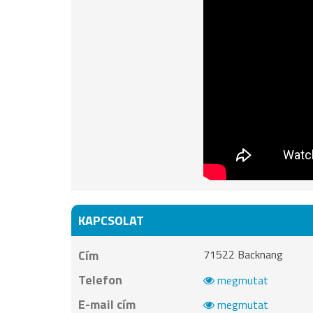
KAPCSOLAT
Cím
71522 Backnang
Telefon
megmutat
E-mail cím
megmutat