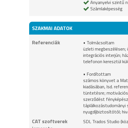
Anyanyelvi szintű n
Számlaképesség
SZAKMAI ADATOK
Referenciák
• Tolmácsoltam
üzleti megbeszélésen; 
integrációs interjún; h
telefonon keresztül kü
• Fordítottam
számos könyvet a Matem
kiadásában, lsd. refere
tüntetésre; motivációs
szerződést fényképészne
táplálkozástudományi 
nyugdíjbiztosítótól; hiv
CAT szoftverek
SDL Trados Studio (kö