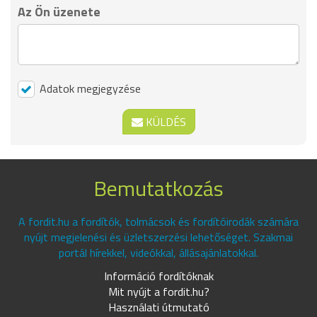
Az Ön üzenete
Adatok megjegyzése
KÜLDÉS
Bemutatkozás
A fordit.hu a fordítók, tolmácsok és fordítóirodák számára
nyújt megjelenési és üzletszerzési lehetőséget. Szakmai
portál hírekkel, videókkal, állásajánlatokkal.
Információ fordítóknak
Mit nyújt a fordit.hu?
Használati útmutató