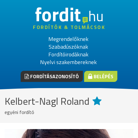
fordit
hu
FORDÍTÓK & TOLMÁCSOK
Megrendelőknek
Szabadúszóknak
Fordítóirodáknak
Nyelvi szakembereknek
FORDÍTÁSAZONOSÍTÓ
BELÉPÉS
Kelbert-Nagl Roland
egyéni fordító