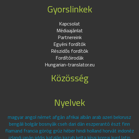
Gyorslinkek
Kapcsolat
Médiaajánlat
Partnereink
Egyéni fordítók
Részidős fordítók
Fordítóirodák
Hungarian-translator.eu
Közösség
Nyelvek
magyar angol német afgán afrikai albán arab azeri belorusz
bengáli bolgár bosnyák cseh dari dán eszperantó észt finn
flamand francia görög grúz héber hindi holland horvát indonéz
izlandi japán jiddis katalán kazah kelta kínai koreai kurd latin