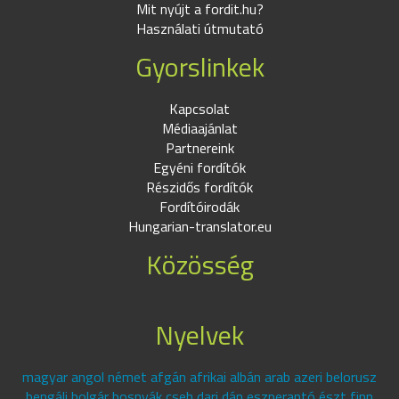
Mit nyújt a fordit.hu?
Használati útmutató
Gyorslinkek
Kapcsolat
Médiaajánlat
Partnereink
Egyéni fordítók
Részidős fordítók
Fordítóirodák
Hungarian-translator.eu
Közösség
Nyelvek
magyar angol német afgán afrikai albán arab azeri belorusz
bengáli bolgár bosnyák cseh dari dán eszperantó észt finn