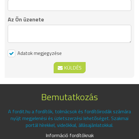
Az Ön üzenete
Adatok megjegyzése
KÜLDÉS
Bemutatkozás
A fordit.hu a fordítók, tolmácsok és fordítóirodák számára
nyújt megjelenési és üzletszerzési lehetőséget. Szakmai
portál hírekkel, videókkal, állásajánlatokkal.
Információ fordítóknak