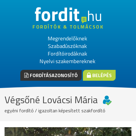
fordit
hu
FORDÍTÓK & TOLMÁCSOK
Megrendelőknek
Szabadúszóknak
Fordítóirodáknak
Nyelvi szakembereknek
FORDÍTÁSAZONOSÍTÓ
BELÉPÉS
Végsőné Lovácsi Mária
egyéni fordító / igazoltan képesített szakfordító