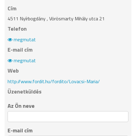
Cím
4511 Nyírbogdány , Vörösmarty Mihály utca 21
Telefon
megmutat
E-mail cím
megmutat
Web
http://www.fordit.hu/fordito/Lovacsi-Maria/
Üzenetküldés
Az Ön neve
E-mail cím