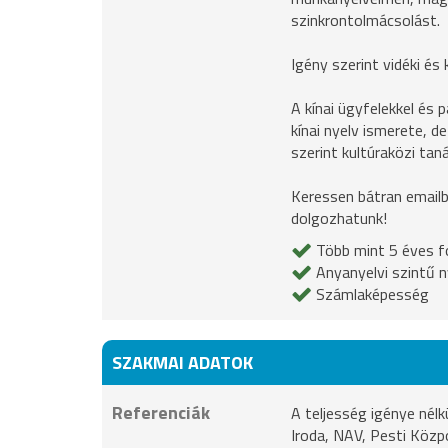
szinkrontolmácsolást.
Igény szerint vidéki és
A kínai ügyfelekkel és
kínai nyelv ismerete, de
szerint kultúraközi ta
Keressen bátran emailb
dolgozhatunk!
Több mint 5 éves fo
Anyanyelvi szintű n
Számlaképesség
SZAKMAI ADATOK
Referenciák
A teljesség igénye né
Iroda, NAV, Pesti Közpo