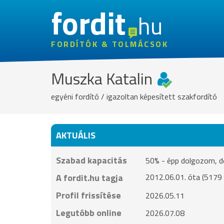
fordit
hu
FORDÍTÓK & TOLMÁCSOK
Muszka Katalin
egyéni fordító / igazoltan képesített szakfordító
AKTUÁLIS
Szabad kapacitás
50% - épp dolgozom, de 
A fordit.hu tagja
2012.06.01. óta (5179 
Profil frissítése
2026.05.11
Legutóbb online
2026.07.08