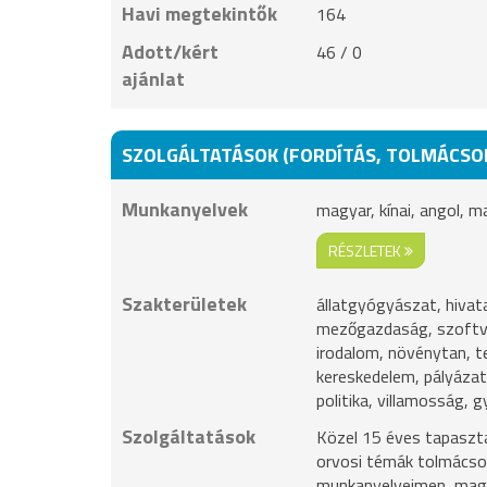
Havi megtekintők
164
Adott/kért
46 / 0
ajánlat
SZOLGÁLTATÁSOK (FORDÍTÁS, TOLMÁCSO
Munkanyelvek
magyar, kínai, angol, m
RÉSZLETEK
Szakterületek
állatgyógyászat, hivat
mezőgazdaság, szoftver
irodalom, növénytan, te
kereskedelem, pályázat,
politika, villamosság, 
Szolgáltatások
Közel 15 éves tapasztal
orvosi témák tolmácsol
munkanyelveimen, magya