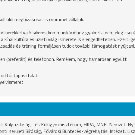
 külföldi megbízásokat is örömmel vállalok.
 partnerekkel való sikeres kommunikációhoz gyakorta nem elég csup
 a kínai kultúra és üzleti világ ismerete is elengedhetetlen. Ezért ig
nácsadás és tréning formájában tudok további támogatást nyújtani.
en (preferált) és telefonon. Remélem, hogy hamarosan együtt
rdítói tapasztalat
yelvismeret
lkül: Külgazdasági- és Külügyminisztérium, HIPA, MNB, Nemzeti N
nti Kerületi Bíróság, Fővárosi Büntetés-végrehajtási Intézet, Lis