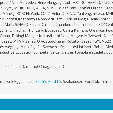
Airport VINCI, Mercedes-Benz Hungary, Audi, HKTDC, HKETO, PwC,
on Nyrt., MKIK, BKIK, ACFA, VOSZ, West Lake Central Europe, Gree
o Műhely, BOSCH, Wink, CCTV, Helia-D, FINA, Yanfeng, Intesa, MN
 Kutatási Közhasznú Nonprofit Kft., Federal Mogul, Asia Center, 
hina Mart, SINACO Slovak-Chinese Chamber of Commerce, CECZ Cent
one, ChinaCham Hungary, Budapesti Üzleti Kamara, Organica, Főv
Group, Pekingi Magyar Kulturális Intézet, Magyar Művészeti Akad
Intézet, MTA Kísérleti Orvostudományi Kutatóintézet, (GYEMSZI)
szségügyi Minőség- és Szervezetfejlesztési Intézet, Beijing Medi
ductive Education Competence Centre... és további elégedett ügy
9 (középszint), memoQ (magas szint)
lmácsok Egyesülete,
Felelős Fordító
, Szabadúszó Fordítók, Tolmá