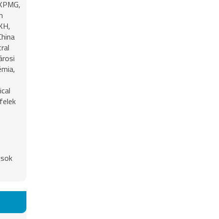
 KPMG,
n
KH,
China
ral
árosi
émia,
cal
felek
csok