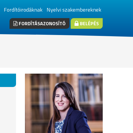
Fordítóirodáknak
Nyelvi szakembereknek
FORDÍTÁSAZONOSÍTÓ
BELÉPÉS