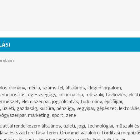
LÁS)
andarin
alos okmány, média, számvitel, általános, idegenforgalom,
honosítás, egészségügy, informatika, műszaki, távközlés, elektr
rmészet, élelmiszeripar, jog, oktatás, tudomány, építőipar,
 üzleti, gazdaság, kultúra, pénzügy, vegyipar, gépészet, lektorálás
gyógyszeripar, marketing, sport, zene
attal rendelkezem általános, üzleti, jogi, technológiai, műszaki és
ása és szakfordítása terén. Örömmel vállalok új fordítási megbíz
r-kínai és angol-kínai nyelvpárokban pedig konszekutív- és