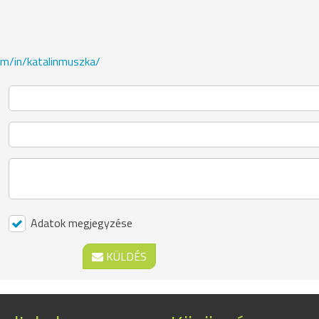
om/in/katalinmuszka/
Adatok megjegyzése
KÜLDÉS