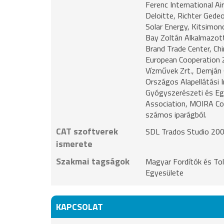
Ferenc International 
Deloitte, Richter Gede
Solar Energy, Kitsimon
Bay Zoltán Alkalmazott
Brand Trade Center, C
European Cooperation Z
Vízművek Zrt., Demján 
Országos Alapellátási 
Gyógyszerészeti és Egé
Association, MOIRA Con
számos iparágból.
CAT szoftverek
SDL Trados Studio 200
ismerete
Szakmai tagságok
Magyar Fordítók és To
Egyesülete
KAPCSOLAT