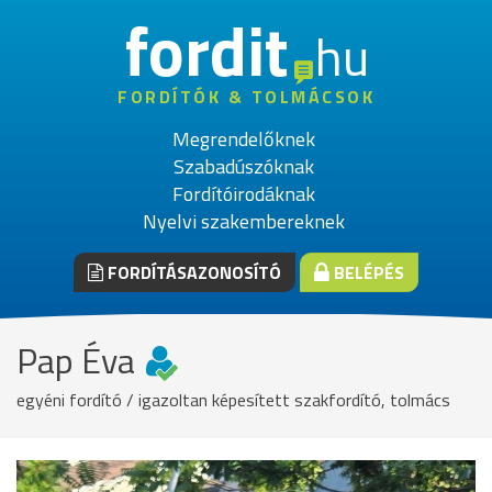
fordit
hu
FORDÍTÓK & TOLMÁCSOK
Megrendelőknek
Szabadúszóknak
Fordítóirodáknak
Nyelvi szakembereknek
FORDÍTÁSAZONOSÍTÓ
BELÉPÉS
Pap Éva
egyéni fordító / igazoltan képesített szakfordító, tolmács