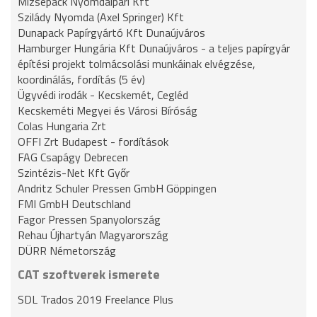
Mizsepack Nyomdaipari Kft
Szilády Nyomda (Axel Springer) Kft
Dunapack Papírgyártó Kft Dunaújváros
Hamburger Hungária Kft Dunaújváros - a teljes papírgyár
építési projekt tolmácsolási munkáinak elvégzése,
koordinálás, fordítás (5 év)
Ügyvédi irodák - Kecskemét, Cegléd
Kecskeméti Megyei és Városi Bíróság
Colas Hungaria Zrt
OFFI Zrt Budapest - fordítások
FAG Csapágy Debrecen
Szintézis-Net Kft Győr
Andritz Schuler Pressen GmbH Göppingen
FMI GmbH Deutschland
Fagor Pressen Spanyolország
Rehau Újhartyán Magyarország
DÜRR Németország
CAT szoftverek ismerete
SDL Trados 2019 Freelance Plus