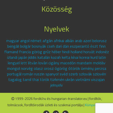
Közösség
Nyelvek
magyar angol német afgán afrikai albán arab azeri belorusz
bengáli bolgár bosnyák cseh dari dán eszperantó észt finn
flamand francia görög grúz héber hindi holland horvát indonéz
izlandi japán jiddis katalán kazah kelta kínai koreai kurd latin
lengyel lett litván lovári cigány macedón mandarin moldáv
mongol norvég olasz orosz ógörög ótörök örmény perzsa
portugál román ruszin spanyol svéd szerb szlovák szlovén
tagalog tamil thai török türkmén ukrán vietnámi viszajan
jelnyelv
1999-2026 fordit.hu és hungarian-translator.eu | fordítók,
tolmácsok, fordítóirodák üzleti és szakmai portálja |
Könyvelők.hu