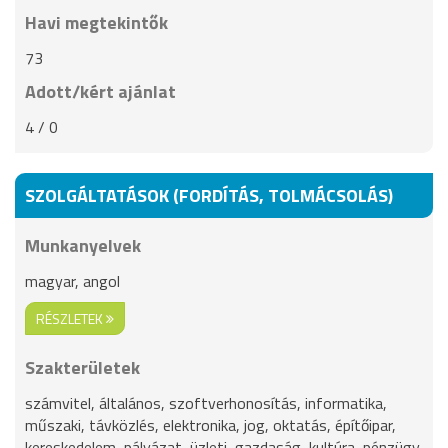
Havi megtekintők
73
Adott/kért ajánlat
4 / 0
SZOLGÁLTATÁSOK (FORDÍTÁS, TOLMÁCSOLÁS)
Munkanyelvek
magyar, angol
RÉSZLETEK
Szakterületek
számvitel, általános, szoftverhonosítás, informatika,
műszaki, távközlés, elektronika, jog, oktatás, építőipar,
kereskedelem, pályázat, üzleti, gazdaság, kultúra, pénzügy,