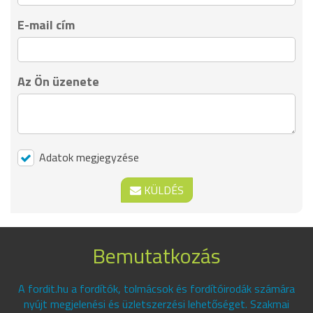
E-mail cím
Az Ön üzenete
Adatok megjegyzése
KÜLDÉS
Bemutatkozás
A fordit.hu a fordítók, tolmácsok és fordítóirodák számára
nyújt megjelenési és üzletszerzési lehetőséget. Szakmai