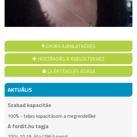
GYORS AJÁNLATKÉRÉS
HOZZÁADÁS A KIJELÖLTEKHEZ
ÚJ ÉRTÉKELÉS ADÁSA
AKTUÁLIS
Szabad kapacitás
100% - teljes kapacitásom a megrendelőké
A fordit.hu tagja
2004.10.19. óta (7963 napja)