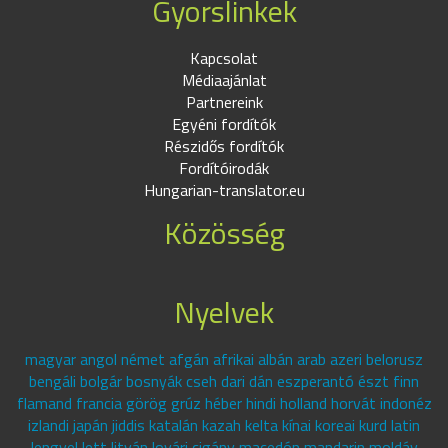
Gyorslinkek
Kapcsolat
Médiaajánlat
Partnereink
Egyéni fordítók
Részidős fordítók
Fordítóirodák
Hungarian-translator.eu
Közösség
Nyelvek
magyar angol német afgán afrikai albán arab azeri belorusz
bengáli bolgár bosnyák cseh dari dán eszperantó észt finn
flamand francia görög grúz héber hindi holland horvát indonéz
izlandi japán jiddis katalán kazah kelta kínai koreai kurd latin
lengyel lett litván lovári cigány macedón mandarin moldáv