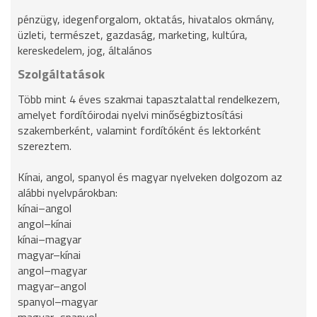
pénzügy, idegenforgalom, oktatás, hivatalos okmány,
üzleti, természet, gazdaság, marketing, kultúra,
kereskedelem, jog, általános
Szolgáltatások
Több mint 4 éves szakmai tapasztalattal rendelkezem,
amelyet fordítóirodai nyelvi minőségbiztosítási
szakemberként, valamint fordítóként és lektorként
szereztem.
Kínai, angol, spanyol és magyar nyelveken dolgozom az
alábbi nyelvpárokban:
kínai–angol
angol–kínai
kínai–magyar
magyar–kínai
angol–magyar
magyar–angol
spanyol–magyar
magyar–spanyol