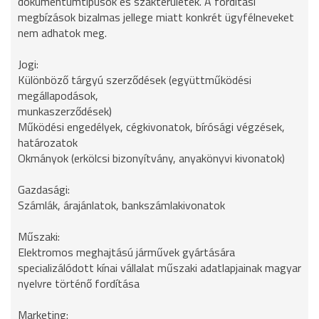
dokumentumtípusok és szakterületek. A fordítási
megbízások bizalmas jellege miatt konkrét ügyfélneveket
nem adhatok meg.
Jogi:
Különböző tárgyú szerződések (együttműködési
megállapodások,
munkaszerződések)
Működési engedélyek, cégkivonatok, bírósági végzések,
határozatok
Okmányok (erkölcsi bizonyítvány, anyakönyvi kivonatok)
Gazdasági:
Számlák, árajánlatok, bankszámlakivonatok
Műszaki:
Elektromos meghajtású járművek gyártására
specializálódott kínai vállalat műszaki adatlapjainak magyar
nyelvre történő fordítása
Marketing: