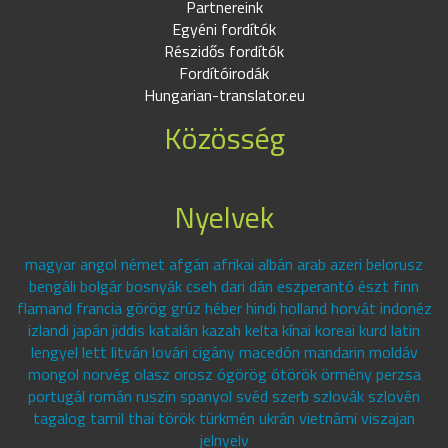
Partnereink
Egyéni fordítók
Részidős fordítók
Fordítóirodák
Hungarian-translator.eu
Közösség
Nyelvek
magyar angol német afgán afrikai albán arab azeri belorusz
bengáli bolgár bosnyák cseh dari dán eszperantó észt finn
flamand francia görög grúz héber hindi holland horvát indonéz
izlandi japán jiddis katalán kazah kelta kínai koreai kurd latin
lengyel lett litván lovári cigány macedón mandarin moldáv
mongol norvég olasz orosz ógörög ótörök örmény perzsa
portugál román ruszin spanyol svéd szerb szlovák szlovén
tagalog tamil thai török türkmén ukrán vietnámi viszajan
jelnyelv