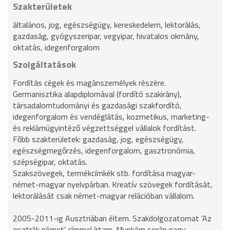
Szakterületek
általános, jog, egészségügy, kereskedelem, lektorálás,
gazdaság, gyógyszeripar, vegyipar, hivatalos okmány,
oktatás, idegenforgalom
Szolgáltatások
Fordítás cégek és magánszemélyek részére.
Germanisztika alapdiplomával (fordító szakirány),
társadalomtudományi és gazdasági szakfordító,
idegenforgalom és vendéglátás, kozmetikus, marketing-
és reklámügyintéző végzettséggel vállalok fordítást.
Főbb szakterületek: gazdaság, jog, egészségügy,
egészségmegőrzés, idegenforgalom, gasztronómia,
szépségipar, oktatás.
Szakszövegek, termékcímkék stb. fordítása magyar-
német-magyar nyelvpárban. Kreatív szövegek fordítását,
lektorálását csak német-magyar relációban vállalom.
2005-2011-ig Ausztriában éltem. Szakdolgozatomat 'Az
osztrák német' címmel írtam. Munkám során nagy