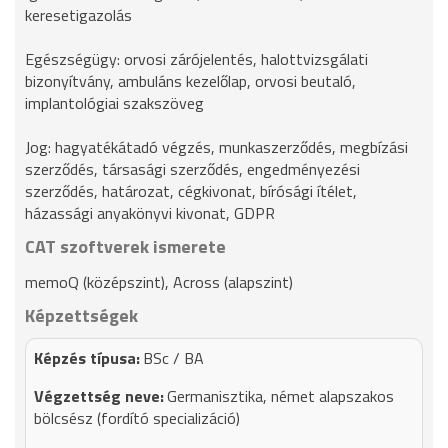
keresetigazolás
Egészségügy: orvosi zárójelentés, halottvizsgálati
bizonyítvány, ambuláns kezelőlap, orvosi beutaló,
implantológiai szakszöveg
Jog: hagyatékátadó végzés, munkaszerződés, megbízási
szerződés, társasági szerződés, engedményezési
szerződés, határozat, cégkivonat, bírósági ítélet,
házassági anyakönyvi kivonat, GDPR
CAT szoftverek ismerete
memoQ (középszint), Across (alapszint)
Képzettségek
BSc / BA
Germanisztika, német alapszakos
bölcsész (fordító specializáció)