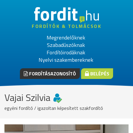
fordit
hu
FORDÍTÓK & TOLMÁCSOK
Megrendelőknek
Szabadúszóknak
Fordítóirodáknak
Nyelvi szakembereknek
FORDÍTÁSAZONOSÍTÓ
BELÉPÉS
Vajai Szilvia
egyéni fordító / igazoltan képesített szakfordító