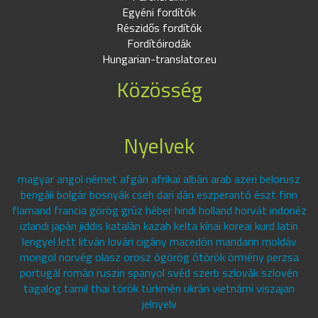
Egyéni fordítók
Részidős fordítók
Fordítóirodák
Hungarian-translator.eu
Közösség
Nyelvek
magyar angol német afgán afrikai albán arab azeri belorusz
bengáli bolgár bosnyák cseh dari dán eszperantó észt finn
flamand francia görög grúz héber hindi holland horvát indonéz
izlandi japán jiddis katalán kazah kelta kínai koreai kurd latin
lengyel lett litván lovári cigány macedón mandarin moldáv
mongol norvég olasz orosz ógörög ótörök örmény perzsa
portugál román ruszin spanyol svéd szerb szlovák szlovén
tagalog tamil thai török türkmén ukrán vietnámi viszajan
jelnyelv