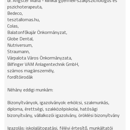
dr. Angster Mária - klinikai gyermek-szakpszichológus és
pszichoterapeuta,
Bedeco,
tesztallomas.hu,
Colas,
Balatonfőkajár Önkormányzat,
Globe Dental,
Nutriversum,
Straumann,
Várpalota Város Önkormányzata,
Bilfinger VAM Anlagentechnik GmbH,
számos magánszemély,
fordítóirodák
Néhány eddigi munkám:
Bizonyítványok, igazolványok: erkölcsi, szakmunkás,
diploma, érettségi, szakközépiskolai, hatósági
bizonyítvány, vállalkozói igazolvány, öröklési bizonyítvány
Igazolás: iskolalátogatási, félévi értesítő, munkáltatói