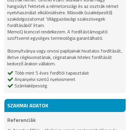
hangsúlyt fektetek a németországi és az osztrák német
nyelvhasználat elkülönülésére. Második (szakképesítő)
szakdolgozatomat 'Világgazdasági szakszövegek
fordításából' írtam.
MemoQ licenccel rendelkezem. A fordítástámogató
szoftverrel egységes terminológia garantálható.
Bizonyítványa vagy orvosi papírjainak hivatalos fordítását,
illetve cégkivonatának, cégiratainak hiteles fordítását
kedvező árakon vállalom.
Több mint 5 éves fordítói tapasztalat
Anyanyelvi szintű nyelvismeret
Számlaképesség
SZAKMAI ADATOK
Referenciák