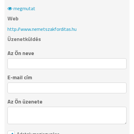
megmutat
Web
http://www.nemetszakforditas.hu
Üzenetküldés
Az Ön neve
E-mail cím
Az Ön üzenete
Adatok megjegyzése