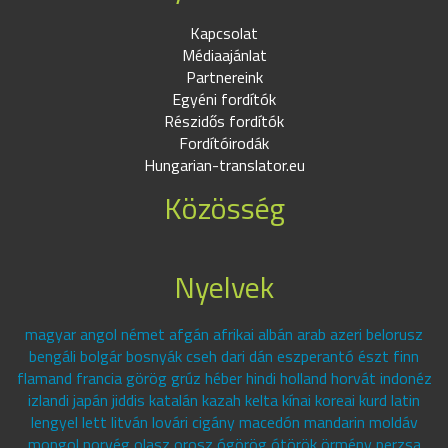
Kapcsolat
Médiaajánlat
Partnereink
Egyéni fordítók
Részidős fordítók
Fordítóirodák
Hungarian-translator.eu
Közösség
Nyelvek
magyar angol német afgán afrikai albán arab azeri belorusz
bengáli bolgár bosnyák cseh dari dán eszperantó észt finn
flamand francia görög grúz héber hindi holland horvát indonéz
izlandi japán jiddis katalán kazah kelta kínai koreai kurd latin
lengyel lett litván lovári cigány macedón mandarin moldáv
mongol norvég olasz orosz ógörög ótörök örmény perzsa