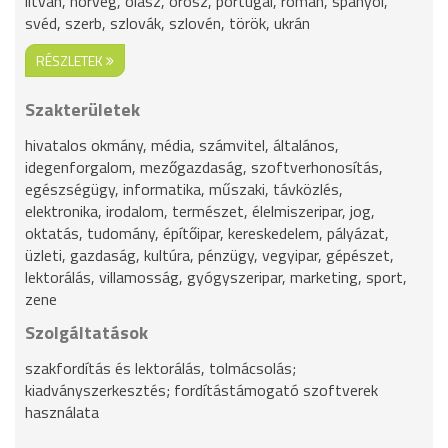
litván, norvég, olasz, orosz, portugál, román, spanyol,
svéd, szerb, szlovák, szlovén, török, ukrán
RÉSZLETEK
Szakterületek
hivatalos okmány, média, számvitel, általános,
idegenforgalom, mezőgazdaság, szoftverhonosítás,
egészségügy, informatika, műszaki, távközlés,
elektronika, irodalom, természet, élelmiszeripar, jog,
oktatás, tudomány, építőipar, kereskedelem, pályázat,
üzleti, gazdaság, kultúra, pénzügy, vegyipar, gépészet,
lektorálás, villamosság, gyógyszeripar, marketing, sport,
zene
Szolgáltatások
szakfordítás és lektorálás, tolmácsolás;
kiadványszerkesztés; fordítástámogató szoftverek
használata