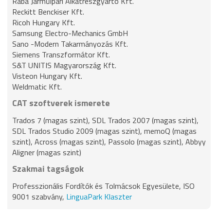
Rába Járműipari Alkatrészgyártó Kft.
Reckitt Benckiser Kft.
Ricoh Hungary Kft.
Samsung Electro-Mechanics GmbH
Sano -Modern Takarmányozás Kft.
Siemens Transzformátor Kft.
S&T UNITIS Magyarország Kft.
Visteon Hungary Kft.
Weldmatic Kft.
CAT szoftverek ismerete
Trados 7 (magas szint), SDL Trados 2007 (magas szint),
SDL Trados Studio 2009 (magas szint), memoQ (magas
szint), Across (magas szint), Passolo (magas szint), Abbyy
Aligner (magas szint)
Szakmai tagságok
Professzionális Fordítók és Tolmácsok Egyesülete, ISO
9001 szabvány,
LinguaPark Klaszter