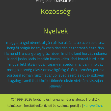
Hungarian-translator.eu
Közösség
Nyelvek
magyar angol német afgán afrikai albán arab azeri belorusz
bengáli bolgár bosnyák cseh dari dán eszperantó észt finn
flamand francia görög grúz héber hindi holland horvát indonéz
izlandi japán jiddis katalán kazah kelta kínai koreai kurd latin
lengyel lett litván lovári cigány macedón mandarin moldáv
mongol norvég olasz orosz ógörög ótörök örmény perzsa
portugál román ruszin spanyol svéd szerb szlovák szlovén
tagalog tamil thai török türkmén ukrán vietnámi viszajan
jelnyelv
1999-2026 fordit.hu és hungarian-translator.eu | fordítók,
tolmácsok, fordítóirodák üzleti és szakmai portálja |
Könyvelők.hu