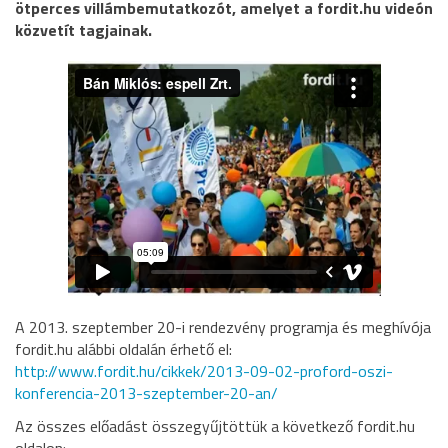
ötperces villámbemutatkozót, amelyet a fordit.hu videón
közvetít tagjainak.
A 2013. szeptember 20-i rendezvény programja és meghívója
fordit.hu alábbi oldalán érhető el:
http://www.fordit.hu/cikkek/2013-09-02-proford-oszi-
konferencia-2013-szeptember-20-an/
Az összes előadást összegyűjtöttük a következő fordit.hu