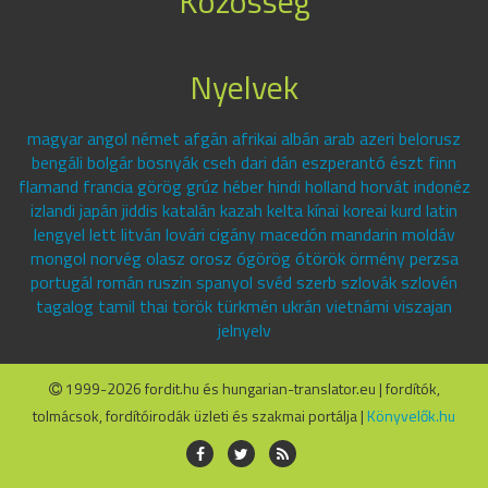
Közösség
Nyelvek
magyar angol német afgán afrikai albán arab azeri belorusz
bengáli bolgár bosnyák cseh dari dán eszperantó észt finn
flamand francia görög grúz héber hindi holland horvát indonéz
izlandi japán jiddis katalán kazah kelta kínai koreai kurd latin
lengyel lett litván lovári cigány macedón mandarin moldáv
mongol norvég olasz orosz ógörög ótörök örmény perzsa
portugál román ruszin spanyol svéd szerb szlovák szlovén
tagalog tamil thai török türkmén ukrán vietnámi viszajan
jelnyelv
1999-2026 fordit.hu és hungarian-translator.eu | fordítók,
tolmácsok, fordítóirodák üzleti és szakmai portálja |
Könyvelők.hu