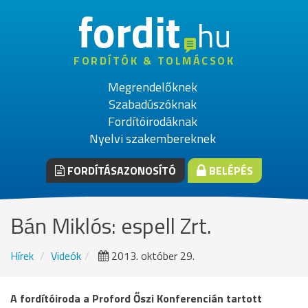
fordit
hu
FORDÍTÓK & TOLMÁCSOK
Megrendelőknek
Szabadúszóknak
Fordítóirodáknak
Nyelvi szakembereknek
FORDÍTÁSAZONOSÍTÓ
BELÉPÉS
Bán Miklós: espell Zrt.
Hírek
Videók
2013. október 29.
A fordítóiroda a Proford Őszi Konferencián tartott