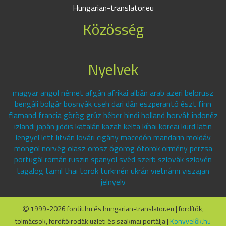
Hungarian-translator.eu
Közösség
Nyelvek
magyar angol német afgán afrikai albán arab azeri belorusz
bengáli bolgár bosnyák cseh dari dán eszperantó észt finn
flamand francia görög grúz héber hindi holland horvát indonéz
izlandi japán jiddis katalán kazah kelta kínai koreai kurd latin
lengyel lett litván lovári cigány macedón mandarin moldáv
mongol norvég olasz orosz ógörög ótörök örmény perzsa
portugál román ruszin spanyol svéd szerb szlovák szlovén
tagalog tamil thai török türkmén ukrán vietnámi viszajan
jelnyelv
1999-2026 fordit.hu és hungarian-translator.eu | fordítók,
tolmácsok, fordítóirodák üzleti és szakmai portálja |
Könyvelők.hu