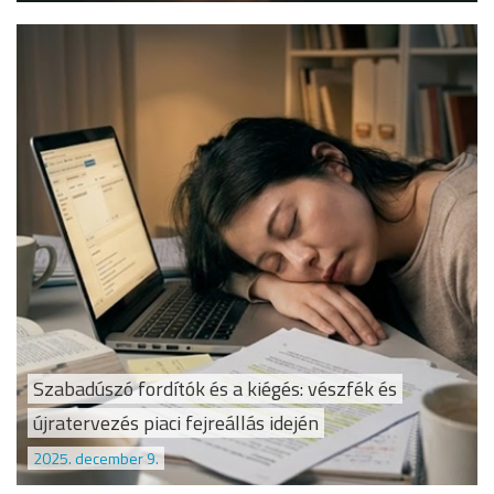
Szabadúszó fordítók és a kiégés: vészfék és
újratervezés piaci fejreállás idején
2025. december 9.