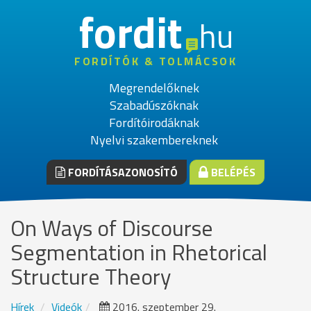
fordit
hu
FORDÍTÓK & TOLMÁCSOK
Megrendelőknek
Szabadúszóknak
Fordítóirodáknak
Nyelvi szakembereknek
FORDÍTÁSAZONOSÍTÓ
BELÉPÉS
On Ways of Discourse
Segmentation in Rhetorical
Structure Theory
Hírek
Videók
2016. szeptember 29.