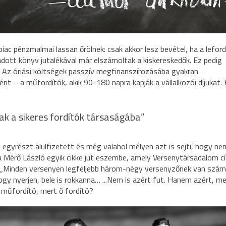
iac pénzmalmai lassan őrölnek: csak akkor lesz bevétel, ha a leford
adott könyv jutalékával már elszámoltak a kiskereskedők. Ez pedig
 Az óriási költségek passzív megfinanszírozásába gyakran
ént – a műfordítók, akik 90-180 napra kapják a vállalkozói díjukat. 
nak a sikeres fordítók társaságába”
 egyrészt alulfizetett és még valahol mélyen azt is sejti, hogy ne
a Mérő László egyik cikke jut eszembe, amely Versenytársadalom c
i: „Minden versenyen legfeljebb három-négy versenyzőnek van szá
hogy nyerjen, bele is rokkanna… ...Nem is azért fut. Hanem azért, me
 a műfordító, mert ő fordító?