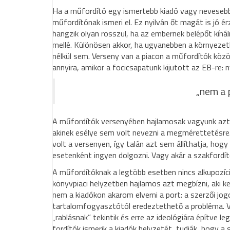
Ha a műfordító egy ismertebb kiadó vagy nevesebb s
műfordítónak ismeri el. Ez nyilván őt magát is jó é
hangzik olyan rosszul, ha az embernek belépőt kíná
mellé. Különösen akkor, ha ugyanebben a környeze
nélkül sem. Verseny van a piacon a műfordítók között
annyira, amikor a focicsapatunk kijutott az EB-re: 
„nem a 
A műfordítók versenyében hajlamosak vagyunk azt é
akinek esélye sem volt nevezni a megmérettetésre
volt a versenyen, így talán azt sem állíthatja, hogy
esetenként ingyen dolgozni. Vagy akár a szakfordít
A műfordítóknak a legtöbb esetben nincs alkupozíciój
könyvpiaci helyzetben hajlamos azt megbízni, aki ke
nem a kiadókon akarom elverni a port: a szerzői jo
tartalomfogyasztótól eredeztethető a probléma. Vég
„rablásnak” tekintik és erre az ideológiára építve le
fordítók ismerik a kiadók helyzetét, tudják, hogy 