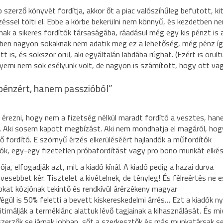
zerző könyvét fordítja, akkor őt a piac valószínűleg befutott, ki
rzéssel tölti el. Ebbe a körbe bekerülni nem könnyű, és kezdetben ne
lnak a sikeres fordítók társaságába, ráadásul még egy kis pénzt is
tben nagyon sokaknak nem adatik meg ez a lehetőség, még pénz í
 is, és sokszor örül, aki egyáltalán labdába rúghat. (Ezért is örült
nyerni nem sok esélyünk volt, de nagyon is számított, hogy ott vag
pénzért, hanem passzióból”
rezni, hogy nem a fizetség nélkül maradt fordító a vesztes, han
. Aki sosem kapott megbízást. Aki nem mondhatja el magáról, hog
 ő fordító. E szörnyű érzés elkerüléséért hajlandók a műfordítók
ók, egy-egy fizetetlen próbafordítást vagy pro bono munkát elkész
a, elfogadják azt, mit a kiadó kínál. A kiadó pedig a hazai durva
vesebbet kér. Tisztelet a kivételnek, de tényleg! És félreértés ne e
gokat közjónak tekintő és rendkívül árérzékeny magyar
ül is 50% feletti a bevett kiskereskedelmi árrés… Ezt a kiadók ny
gitimálják a terméklánc alattuk lévő tagjainak a kihasználását. És mi
a szerzők se járnak jobban, sőt a szerkesztők és más munkatársak s