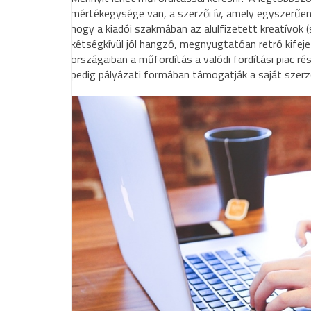
mértékegysége van, a szerzői ív, amely egyszerűe
hogy a kiadói szakmában az alulfizetett kreatívok 
kétségkívül jól hangzó, megnyugtatóan retró kifej
országaiban a műfordítás a valódi fordítási piac r
pedig pályázati formában támogatják a saját szerző