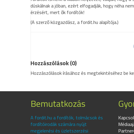
dúskálnak a jóban, ezért elfogadják, hogy néha ne
érzésért, mert ők fordítók!
(A szerző közgazdász, a fordit.hu alapítója.)
Hozzászólások (0)
Hozzászólások írásához és megtekintéséhez be kell
Bemutatkozás
Gyor
A fordit.hu a fordítók, tolmácsok és
Kapcsol
fordítóirodák számára nyújt
Médiaaj
megjelenési és üzletszerzési
Partner