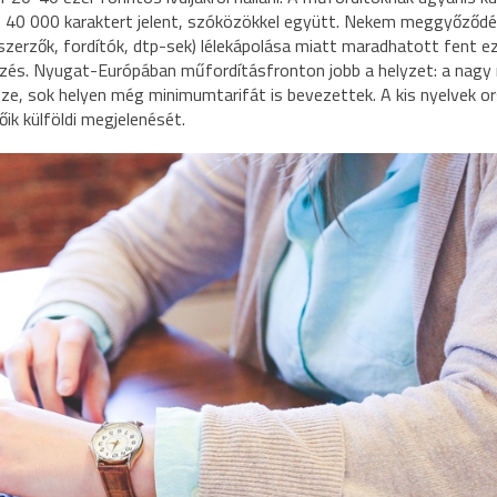
n 40 000 karaktert jelent, szóközökkel együtt. Nekem meggyőződ
(szerzők, fordítók, dtp-sek) lélekápolása miatt maradhatott fent e
ezés. Nyugat-Európában műfordításfronton jobb a helyzet: a nagy 
észe, sok helyen még minimumtarifát is bevezettek. A kis nyelvek o
ik külföldi megjelenését.