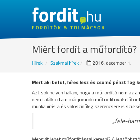
fordit
hu
FORDÍTÓK & TOLMÁCSOK
Miért fordít a műfordító?
Hírek
Szakmai hírek
2016. december 1.
Mert aki befut, híres lesz és csomó pénzt fog k
Azt sok helyen hallani, hogy a műfordító nem az a
nem találkoztam már jómódú műfordítóval: előfordul
munkabírásra és valószínűleg szerencsére is szüks
„fele-harm
Mennyit lehet műfordítással keresni? A legtöbbször 