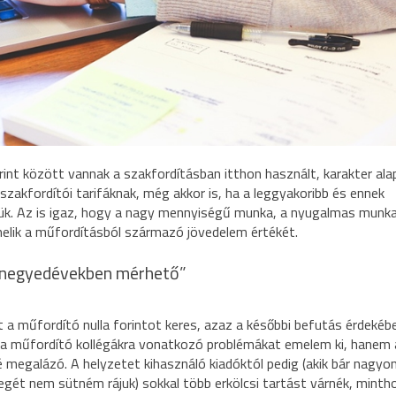
int között vannak a szakfordításban itthon használt, karakter ala
szakfordítói tarifáknak, még akkor is, ha a leggyakoribb és ennek
zük. Az is igaz, hogy a nagy mennyiségű munka, a nyugalmas mun
melik a műfordításból származó jövedelem értékét.
 negyedévekben mérhető”
t a műfordító nulla forintot keres, azaz a későbbi befutás érdekéb
 a műfordító kollégákra vonatkozó problémákat emelem ki, hanem 
é megalázó. A helyzetet kihasználó kiadóktól pedig (akik bár nagyo
egét nem sütném rájuk) sokkal több erkölcsi tartást várnék, minth