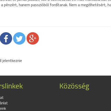
m a pénzért, hanem passzióból fordítanak. Nem a megélhetésért, 
 jelentkeznie
slinkek
Közösség
at
ánlat
eink