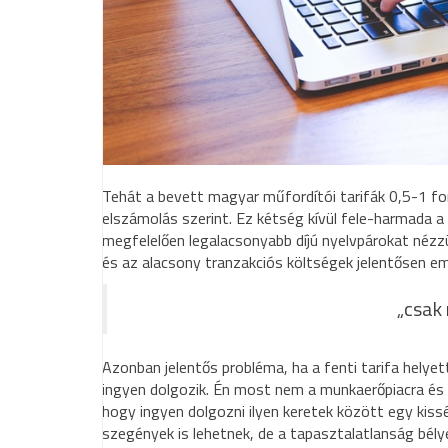
Tehát a bevett magyar műfordítói tarifák 0,5-1 for
elszámolás szerint. Ez kétség kívül fele-harmada a 
megfelelően legalacsonyabb díjú nyelvpárokat néz
és az alacsony tranzakciós költségek jelentősen e
„csak
Azonban jelentős probléma, ha a fenti tarifa helyet
ingyen dolgozik. Én most nem a munkaerőpiacra és
hogy ingyen dolgozni ilyen keretek között egy kiss
szegények is lehetnek, de a tapasztalatlanság bély