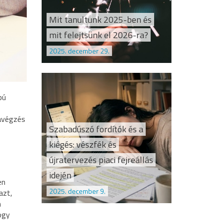
Mit tanultunk 2025-ben és
mit felejtsünk el 2026-ra?
2025. december 29.
pú
kavégzés
Szabadúszó fordítók és a
kiégés: vészfék és
újratervezés piaci fejreállás
idején
en
2025. december 9.
azt,
n
ogy