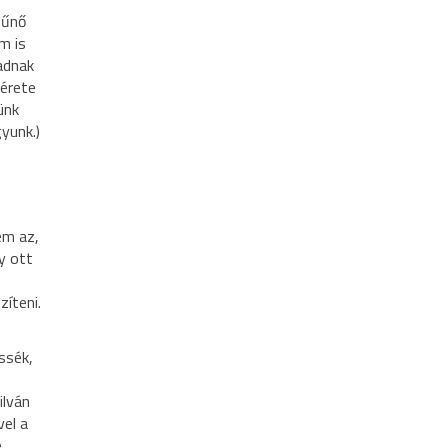
tűnő
m is
 adnak
gérete
ünk
yunk.)
em az,
y ott
íteni.
ssék,
ilván
vel a
e