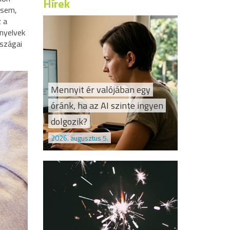
Hírek
ésem,
z a
nyelvek
rszágai
Mennyit ér valójában egy
óránk, ha az AI szinte ingyen
dolgozik?
2026. augusztus 5.