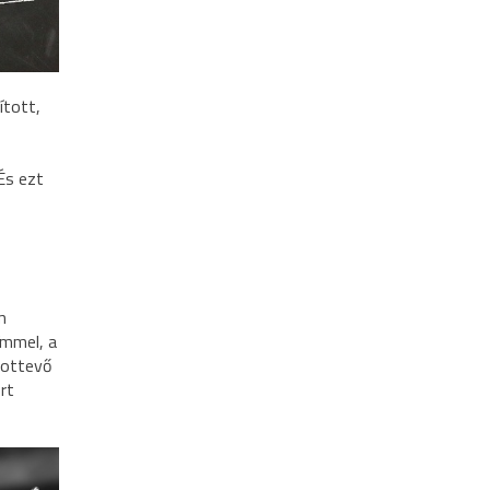
ított,
És ezt
m
ímmel, a
mottevő
rt