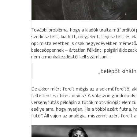
További probléma, hogy a kiadók uralta műfordítói p
szerkesztett, kiadott, megjelent, terjesztett és el
optimista esetben is csak negyedévekben mérhető.
belecsöppennek – ártatlan félként, polgári áldozatk
nem a munkakezdéstől kell számítani…
„belépőt kínál
De akkor miért fordít mégis az a sok műfordító, aki
feltétlen lesz híres-neves? A válaszon gondolkodv
versenyfutás példáján a futók motivációját elemz
esélye arra, hogy nyerjen. Ha a többi azért futna, 
futó.”. Áll vajon az analógia, miszerint azért fordít