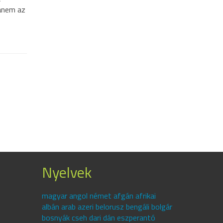
hanem az
Nyelvek
magyar angol német afgán afrikai
albán arab azeri belorusz bengáli bolgár
bosnyák cseh dari dán eszperantó