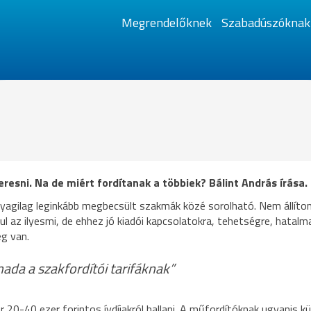
Megrendelőknek
Szabadúszóknak
eresni. Na de miért fordítanak a többiek? Bálint András írása.
nyagilag leginkább megbecsült szakmák közé sorolható. Nem állíto
 az ilyesmi, de ehhez jó kiadói kapcsolatokra, tehetségre, hatalm
ég van.
ada a szakfordítói tarifáknak”
20-40 ezer forintos ívdíjakról hallani. A műfordítóknak ugyanis kü