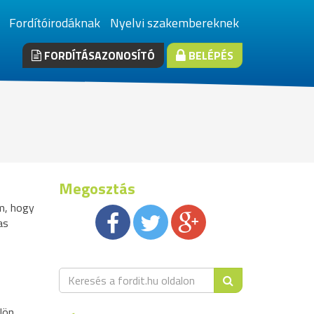
Fordítóirodáknak
Nyelvi szakembereknek
FORDÍTÁSAZONOSÍTÓ
BELÉPÉS
Megosztás
m, hogy
as
lön