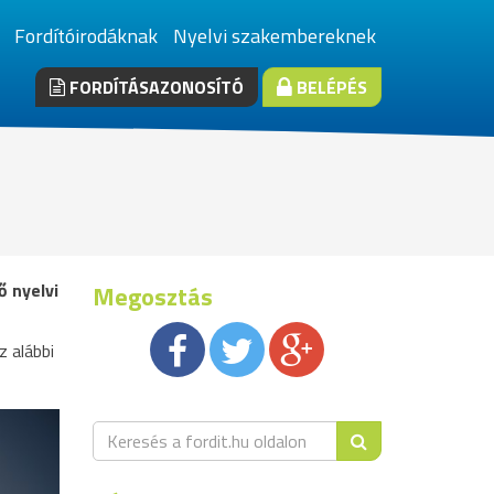
Fordítóirodáknak
Nyelvi szakembereknek
FORDÍTÁSAZONOSÍTÓ
BELÉPÉS
ő nyelvi
Megosztás
z alábbi