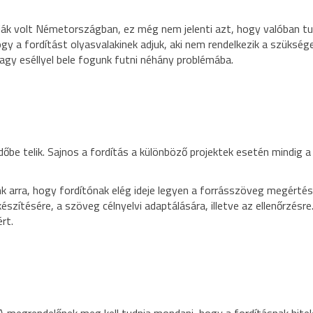
ák volt Németországban, ez még nem jelenti azt, hogy valóban tu
y a fordítást olyasvalakinek adjuk, aki nem rendelkezik a szükség
nagy eséllyel bele fogunk futni néhány problémába.
be telik. Sajnos a fordítás a különböző projektek esetén mindig a 
nk arra, hogy fordítónak elég ideje legyen a forrásszöveg megértés
zítésére, a szöveg célnyelvi adaptálására, illetve az ellenőrzésre
rt.