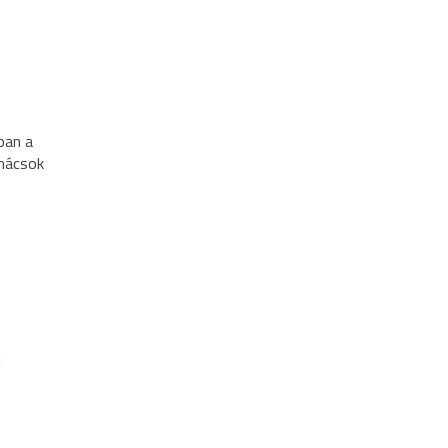
ban a
lmácsok
l