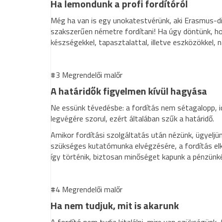
Ha lemondunk a profi fordítóról
Még ha van is egy unokatestvérünk, aki Erasmus-di
szakszerűen németre fordítani! Ha úgy döntünk, hog
készségekkel, tapasztalattal, illetve eszközökkel, 
#3 Megrendelői malőr
A határidők figyelmen kívül hagyása
Ne essünk tévedésbe: a fordítás nem sétagalopp, idő
legvégére szorul, ezért általában szűk a határidő.
Amikor fordítási szolgáltatás után nézünk, ügyeljü
szükséges kutatómunka elvégzésére, a fordítás elkés
így történik, biztosan minőséget kapunk a pénzünké
#4 Megrendelői malőr
Ha nem tudjuk, mit is akarunk