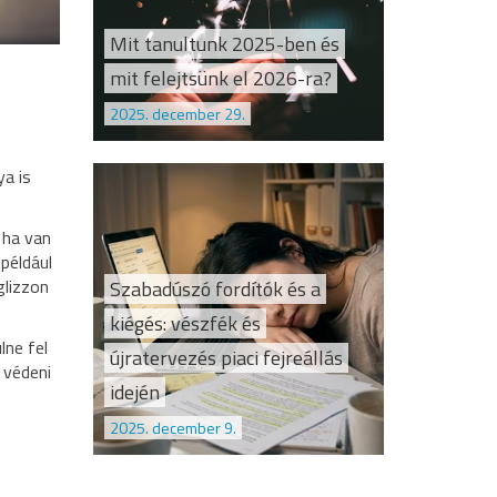
Mit tanultunk 2025-ben és
mit felejtsünk el 2026-ra?
2025. december 29.
ya is
 ha van
például
glizzon
Szabadúszó fordítók és a
kiégés: vészfék és
lne fel
újratervezés piaci fejreállás
 védeni
idején
2025. december 9.