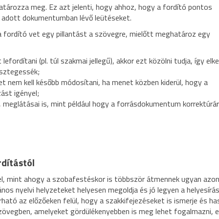
atározza meg. Ez azt jelenti, hogy ahhoz, hogy a fordító pontos
az adott dokumentumban lévő leütéseket.
a fordító vet egy pillantást a szövegre, mielőtt meghatároz egy
fordítani (pl. túl szakmai jellegű), akkor ezt közölni tudja, így elke
esztegessék;
yet nem kell később módosítani, ha menet közben kiderül, hogy a
ást igényel;
i, meglátásai is, mint például hogy a forrásdokumentum korrektúrá
rdítástól
yel, mint ahogy a szobafestéskor is többször átmennek ugyan azon
ános nyelvi helyzeteket helyesen megoldja és jó legyen a helyesírá
rható az előzőeken felül, hogy a szakkifejezéseket is ismerje és has
szövegben, amelyeket gördülékenyebben is meg lehet fogalmazni, 