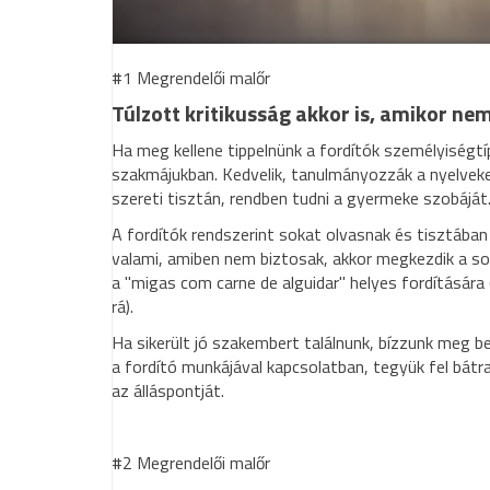
#1 Megrendelői malőr
Túlzott kritikusság akkor is, amikor n
Ha meg kellene tippelnünk a fordítók személyiségt
szakmájukban. Kedvelik, tanulmányozzák a nyelveket
szereti tisztán, rendben tudni a gyermeke szobáját
A fordítók rendszerint sokat olvasnak és tisztában 
valami, amiben nem biztosak, akkor megkezdik a so
a "migas com carne de alguidar" helyes fordítására (
rá).
Ha sikerült jó szakembert találnunk, bízzunk meg b
a fordító munkájával kapcsolatban, tegyük fel bátra
az álláspontját.
#2 Megrendelői malőr