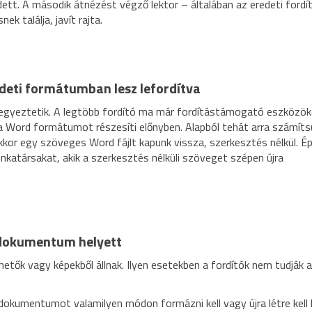
ett. A második átnézést végző lektor – általában az eredeti fordítá
 találja, javít rajta.
edeti formátumban lesz lefordítva
e egyeztetik. A legtöbb fordító ma már fordítástámogató eszközöke
 a Word formátumot részesíti előnyben. Alapból tehát arra számíts
kor egy szöveges Word fájlt kapunk vissza, szerkesztés nélkül. É
katársakat, akik a szerkesztés nélküli szöveget szépen újra
-dokumentum helyett
etők vagy képekből állnak. Ilyen esetekben a fordítók nem tudják 
 dokumentumot valamilyen módon formázni kell vagy újra létre kell 