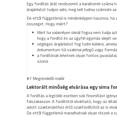
Egy fordítás árát rendszerint a karakterek száma h
árajánlatot tudjon adni, meg kell tudnia számolni 
De ettől függetlenül is mindenképpen hasznos, ha 
összeget. Hogy miért?
Mert ha valamilyen oknál fogva nem tudja azt le
hogy a fordító és az ügyfél egymás idejét v
végleges árajánlatot fog tudni küldeni, amel
dokumentum túl szakmai jellegű vagy formáz
a fordítónak lehetnek olyan fontos javaslata
szorul.
#7 Megrendelői malőr
Lektorált minőség elvárása egy sima fo
A fordítás a legtöbb esetben sok finomítást igén
falszakaszon. A fordítótól elvárható, hogy az által
adott szakterülethez értő szakfordítótól az is elvá
De ettől függetlenül maradhatnak olyan részek a 