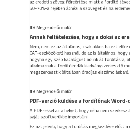
az eredeti szöveg félreértése miatt a fordító téved
50-70%-a fejében átnézi a szöveget és ha érdemesnek
#8 Megrendelői malőr
Annak feltételezése, hogy a doksi az er
Nem, nem ez az általános, csak akkor, ha ezt előr
CAT-eszközöket) használ, de az is általános, hogy
hogyha egy szép katalógust adunk át fordításra, ak
alkalmaznak a fordítóirodák kiadványszerkesztő mun
megszerkesztik (általában óradíjas elszámolásban).
#9 Megrendelői malőr
PDF-verzió küldése a fordítónak Word
A PDF-ekkel az a helyet, hogy néha nem szerkeszth
saját szoftverükbe importálni.
Ez azt jelenti, hogy a fordítás megkezdése előtt a