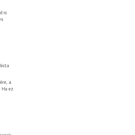
d is
es
lista
ére, a
. Ha ez