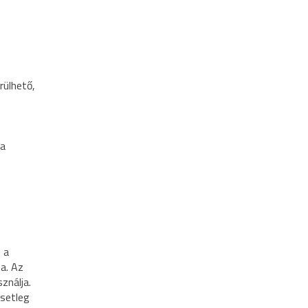
rülhető,
ra
 a
sa. Az
ználja.
esetleg