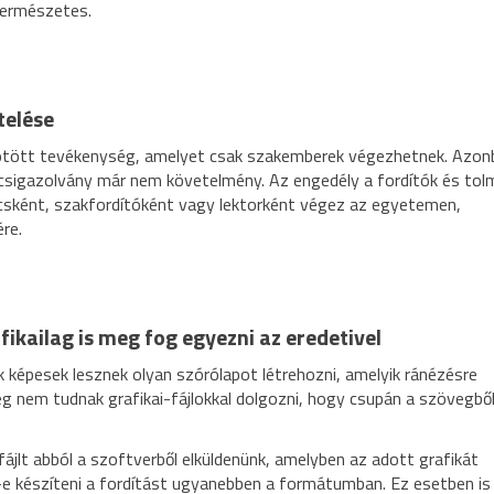
természetes.
telése
kötött tevékenység, amelyet csak szakemberek végezhetnek. Azon
ácsigazolvány már nem követelmény. Az engedély a fordítók és to
mácsként, szakfordítóként vagy lektorként végez az egyetemen,
re.
fikailag is meg fog egyezni az eredetivel
 képesek lesznek olyan szórólapot létrehozni, amelyik ránézésre
g nem tudnak grafikai-fájlokkal dolgozni, hogy csupán a szövegbő
jlt abból a szoftverből elküldenünk, amelyben az adott grafikát
a-e készíteni a fordítást ugyanebben a formátumban. Ez esetben is