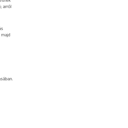
lesnek
 arról
ás
, majd
ásában.