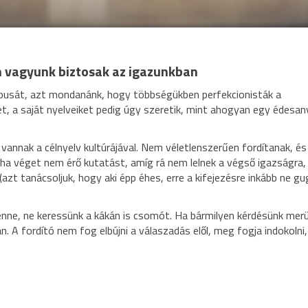
em vagyunk biztosak az igazunkban
ípusát, azt mondanánk, hogy többségükben perfekcionisták a
, a saját nyelveiket pedig úgy szeretik, mint ahogyan egy édesan
.
vannak a célnyelv kultúrájával. Nem véletlenszerűen fordítanak, és
ha véget nem érő kutatást, amíg rá nem lelnek a végső igazságra, 
azt tanácsoljuk, hogy aki épp éhes, erre a kifejezésre inkább ne gu
enne, ne keressünk a kákán is csomót. Ha bármilyen kérdésünk merü
n. A fordító nem fog elbújni a válaszadás elől, meg fogja indokolni,