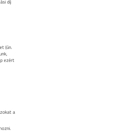
si díj
t (ún.
unk,
pp ezért
azokat a
hozni.