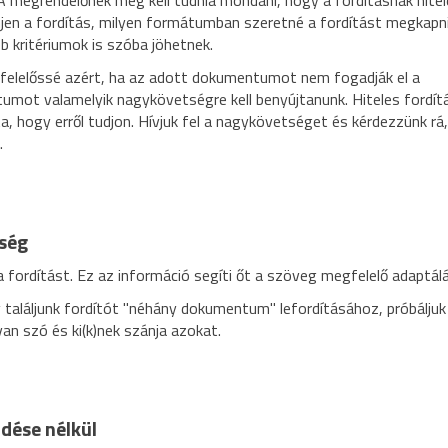
. A megrendelőnek meg kell tudnia mondani, hogy a fordításnak hite
énjen a fordítás, milyen formátumban szeretné a fordítást megkapni;
b kritériumok is szóba jöhetnek.
 felelőssé azért, ha az adott dokumentumot nem fogadják el a
tumot valamelyik nagykövetségre kell benyújtanunk. Hiteles fordít
a, hogy erről tudjon. Hívjuk fel a nagykövetséget és kérdezzünk rá
.
nség
a fordítást. Ez az információ segíti őt a szöveg megfelelő adaptál
találjunk fordítót "néhány dokumentum" lefordításához, próbáljuk
n szó és ki(k)nek szánja azokat.
dése nélkül