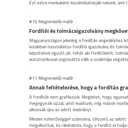
Ezt extra munkaként kiszámlázhatják nekünk, ami 
#10 Megrendelői malőr
Fordítói és tolmácsigazolvány megköve
Magyarországon jelenleg a fordítás engedélyhez 
korábban használatos fordítói igazolvány és tolm
képzésével együtt jár, tehát aki fordítóként, tol
automatikusan jogosulttá válik a szakmája végzésé
#11 Megrendelői malőr
Annak feltételezése, hogy a fordítás gra
A fordítók nem grafikusok. Meglehet, hogy egyesek
megegyezik azzal, amit leadtunk, míg mások esetle
alkossák újra az adott kiadványt.
Minden eshetőséggel számolva, célszerű az adott fá
megalkottuk, és rákérdezni, hogy a fordító el tudj