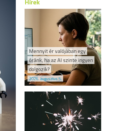
Hírek
Mennyit ér valójában egy
óránk, ha az AI szinte ingyen
dolgozik?
2026. augusztus 5.