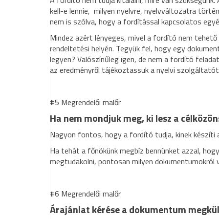
A fordító nem tudja kitalálni, mire van szükségünk
kell-e lennie, milyen nyelvre, nyelvváltozatra tört
nem is szólva, hogy a fordítással kapcsolatos egyé
Mindez azért lényeges, mivel a fordító nem tehető
rendeltetési helyén. Tegyük fel, hogy egy dokumen
legyen? Valószínűleg igen, de nem a fordító feladat
az eredményről tájékoztassuk a nyelvi szolgáltatót
#5 Megrendelői malőr
Ha nem mondjuk meg, ki lesz a célközö
Nagyon fontos, hogy a fordító tudja, kinek készíti 
Ha tehát a főnökünk megbíz bennünket azzal, hogy 
megtudakolni, pontosan milyen dokumentumokról va
#6 Megrendelői malőr
Árajánlat kérése a dokumentum megkül