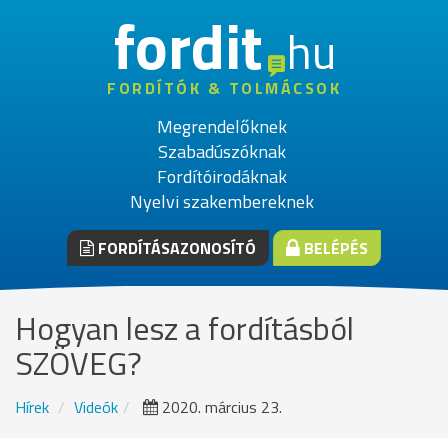
fordit
hu
FORDÍTÓK & TOLMÁCSOK
Megrendelőknek
Szabadúszóknak
Fordítóirodáknak
Nyelvi szakembereknek
FORDÍTÁSAZONOSÍTÓ
BELÉPÉS
Hogyan lesz a fordításból
SZÖVEG?
Hírek
Videók
2020. március 23.