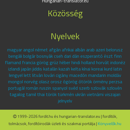
Hungarian-translator.eu
Közösség
Nyelvek
magyar angol német afgán afrikai albán arab azeri belorusz
bengáli bolgár bosnyák cseh dari dán eszperantó észt finn
flamand francia görög grúz héber hindi holland horvát indonéz
izlandi japán jiddis katalán kazah kelta kínai koreai kurd latin
lengyel lett litván lovári cigány macedón mandarin moldáv
mongol norvég olasz orosz ógörög ótörök örmény perzsa
portugál román ruszin spanyol svéd szerb szlovák szlovén
tagalog tamil thai török türkmén ukrán vietnámi viszajan
jelnyelv
1999-2026 fordit.hu és hungarian-translator.eu | fordítók,
tolmácsok, fordítóirodák üzleti és szakmai portálja |
Könyvelők.hu