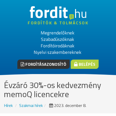
fordit
hu
FORDÍTÓK & TOLMÁCSOK
Megrendelőknek
Szabadúszóknak
Fordítóirodáknak
Nyelvi szakembereknek
FORDÍTÁSAZONOSÍTÓ
BELÉPÉS
Évzáró 30%-os kedvezmény
memoQ licencekre
Hírek
Szakmai hírek
2023. december 8.