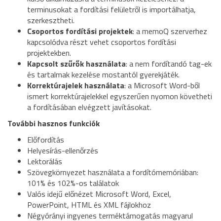
terminusokat a fordítási felületről is importálhatja,
szerkesztheti.
Csoportos fordítási projektek
: a memoQ szerverhez
kapcsolódva részt vehet csoportos fordítási
projektekben.
Kapcsolt szűrők használata
: a nem fordítandó tag-ek
és tartalmak kezelése mostantól gyerekjáték.
Korrektúrajelek használata
: a Microsoft Word-ből
ismert korrektúrajelekkel egyszerűen nyomon követheti
a fordításában elvégzett javításokat.
További hasznos funkciók
Előfordítás
Helyesírás-ellenőrzés
Lektorálás
Szövegkörnyezet használata a fordítómemóriában:
101% és 102%-os találatok
Valós idejű előnézet Microsoft Word, Excel,
PowerPoint, HTML és XML fájlokhoz
Négyórányi ingyenes terméktámogatás magyarul