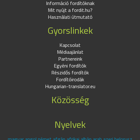
Információ fordítóknak
Mit nyújt a fordit.hu?
Használati útmutató
Gyorslinkek
Kapcsolat
Médiaajánlat
Partnereink
Egyéni fordítók
Részidős fordítók
Fordítóirodák
Hungarian-translator.eu
Közösség
Nyelvek
magyar angol német afgán afrikai albán arab azeri belorusz