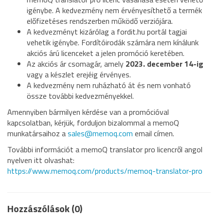
igénybe. A kedvezmény nem érvényesíthető a termék
előfizetéses rendszerben működő verziójára.
A kedvezményt kizárólag a fordit.hu portál tagjai
vehetik igénybe. Fordítóirodák számára nem kínálunk
akciós árú licenceket a jelen promóció keretében.
Az akciós ár csomagár, amely
2023. december 14-ig
vagy a készlet erejéig érvényes.
A kedvezmény nem ruházható át és nem vonható
össze további kedvezményekkel.
Amennyiben bármilyen kérdése van a promócióval
kapcsolatban, kérjük, forduljon bizalommal a memoQ
munkatársaihoz a
sales@memoq.com
email címen.
További információt a memoQ translator pro licencről angol
nyelven itt olvashat:
https://www.memoq.com/products/memoq-translator-pro
Hozzászólások (0)