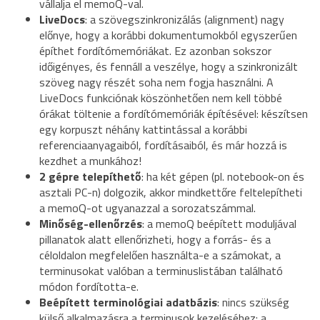
vállalja el memoQ-val.
LiveDocs
: a szövegszinkronizálás (alignment) nagy
előnye, hogy a korábbi dokumentumokból egyszerűen
építhet fordítómemóriákat. Ez azonban sokszor
időigényes, és fennáll a veszélye, hogy a szinkronizált
szöveg nagy részét soha nem fogja használni. A
LiveDocs funkciónak köszönhetően nem kell többé
órákat töltenie a fordítómemóriák építésével: készítsen
egy korpuszt néhány kattintással a korábbi
referenciaanyagaiból, fordításaiból, és már hozzá is
kezdhet a munkához!
2 gépre telepíthető
: ha két gépen (pl. notebook-on és
asztali PC-n) dolgozik, akkor mindkettőre feltelepítheti
a memoQ-ot ugyanazzal a sorozatszámmal.
Minőség-ellenőrzés
: a memoQ beépített moduljával
pillanatok alatt ellenőrizheti, hogy a forrás- és a
céloldalon megfelelően használta-e a számokat, a
terminusokat valóban a terminuslistában található
módon fordította-e.
Beépített terminológiai adatbázis
: nincs szükség
külső alkalmazásra a terminusok kezeléséhez: a