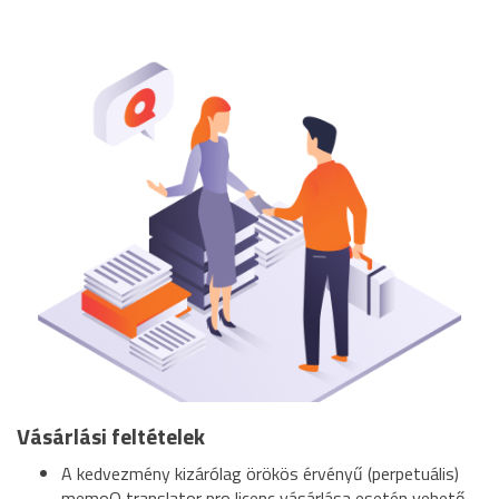
Vásárlási feltételek
A kedvezmény kizárólag örökös érvényű (perpetuális)
memoQ translator pro licenc vásárlása esetén vehető