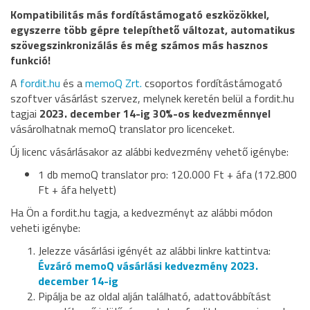
Kompatibilitás más fordítástámogató eszközökkel,
egyszerre több gépre telepíthető változat, automatikus
szövegszinkronizálás és még számos más hasznos
funkció!
A
fordit.hu
és a
memoQ Zrt.
csoportos fordítástámogató
szoftver vásárlást szervez, melynek keretén belül a fordit.hu
tagjai
2023. december 14-ig 30%-os kedvezménnyel
vásárolhatnak memoQ translator pro licenceket.
Új licenc vásárlásakor az alábbi kedvezmény vehető igénybe:
1 db memoQ translator pro: 120.000 Ft + áfa (172.800
Ft + áfa helyett)
Ha Ön a fordit.hu tagja, a kedvezményt az alábbi módon
veheti igénybe:
Jelezze vásárlási igényét az alábbi linkre kattintva:
Évzáró memoQ vásárlási kedvezmény 2023.
december 14-ig
Pipálja be az oldal alján található, adattovábbítást