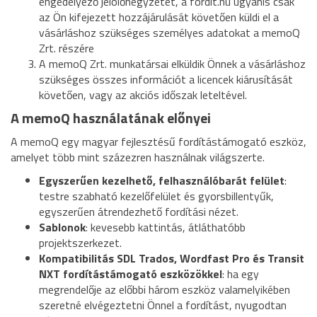
engedélyező jelölőnégyzetet, a fordit.hu ugyanis csak
az Ön kifejezett hozzájárulását követően küldi el a
vásárláshoz szükséges személyes adatokat a memoQ
Zrt. részére
A memoQ Zrt. munkatársai elküldik Önnek a vásárláshoz
szükséges összes információt a licencek kiárusítását
követően, vagy az akciós időszak leteltével.
A memoQ használatának előnyei
A memoQ egy magyar fejlesztésű fordítástámogató eszköz,
amelyet több mint százezren használnak világszerte.
Egyszerűen kezelhető, felhasználóbarát felület
:
testre szabható kezelőfelület és gyorsbillentyűk,
egyszerűen átrendezhető fordítási nézet.
Sablonok
: kevesebb kattintás, átláthatóbb
projektszerkezet.
Kompatibilitás SDL Trados, Wordfast Pro és Transit
NXT fordítástámogató eszközökkel
: ha egy
megrendelője az előbbi három eszköz valamelyikében
szeretné elvégeztetni Önnel a fordítást, nyugodtan