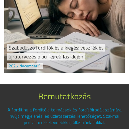
Szabadúszó fordítók és a kiégés: vészfék és
újratervezés piaci fejreállás idején
2025. december 9.
Bemutatkozás
A fordit.hu a fordítók, tolmácsok és fordítóirodák számára
nyújt megjelenési és üzletszerzési lehetőséget. Szakmai
portál hírekkel, videókkal, állásajánlatokkal.