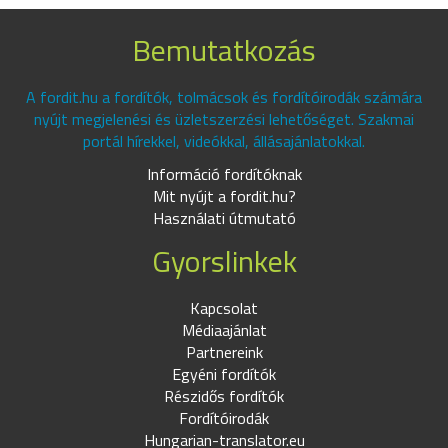
Bemutatkozás
A fordit.hu a fordítók, tolmácsok és fordítóirodák számára
nyújt megjelenési és üzletszerzési lehetőséget. Szakmai
portál hírekkel, videókkal, állásajánlatokkal.
Információ fordítóknak
Mit nyújt a fordit.hu?
Használati útmutató
Gyorslinkek
Kapcsolat
Médiaajánlat
Partnereink
Egyéni fordítók
Részidős fordítók
Fordítóirodák
Hungarian-translator.eu