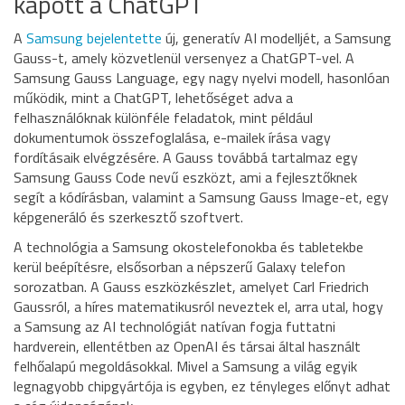
kapott a ChatGPT
A
Samsung bejelentette
új, generatív AI modelljét, a Samsung
Gauss-t, amely közvetlenül versenyez a ChatGPT-vel. A
Samsung Gauss Language, egy nagy nyelvi modell, hasonlóan
működik, mint a ChatGPT, lehetőséget adva a
felhasználóknak különféle feladatok, mint például
dokumentumok összefoglalása, e-mailek írása vagy
fordításaik elvégzésére. A Gauss továbbá tartalmaz egy
Samsung Gauss Code nevű eszközt, ami a fejlesztőknek
segít a kódírásban, valamint a Samsung Gauss Image-et, egy
képgeneráló és szerkesztő szoftvert.
A technológia a Samsung okostelefonokba és tabletekbe
kerül beépítésre, elsősorban a népszerű Galaxy telefon
sorozatban. A Gauss eszközkészlet, amelyet Carl Friedrich
Gaussról, a híres matematikusról neveztek el, arra utal, hogy
a Samsung az AI technológiát natívan fogja futtatni
hardverein, ellentétben az OpenAI és társai által használt
felhőalapú megoldásokkal. Mivel a Samsung a világ egyik
legnagyobb chipgyártója is egyben, ez tényleges előnyt adhat