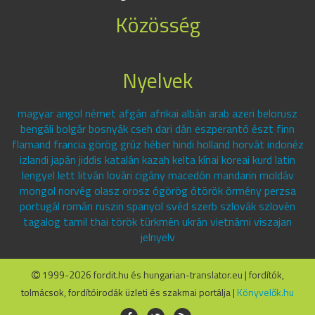
Közösség
Nyelvek
magyar angol német afgán afrikai albán arab azeri belorusz
bengáli bolgár bosnyák cseh dari dán eszperantó észt finn
flamand francia görög grúz héber hindi holland horvát indonéz
izlandi japán jiddis katalán kazah kelta kínai koreai kurd latin
lengyel lett litván lovári cigány macedón mandarin moldáv
mongol norvég olasz orosz ógörög ótörök örmény perzsa
portugál román ruszin spanyol svéd szerb szlovák szlovén
tagalog tamil thai török türkmén ukrán vietnámi viszajan
jelnyelv
1999-2026 fordit.hu és hungarian-translator.eu | fordítók,
tolmácsok, fordítóirodák üzleti és szakmai portálja |
Könyvelők.hu