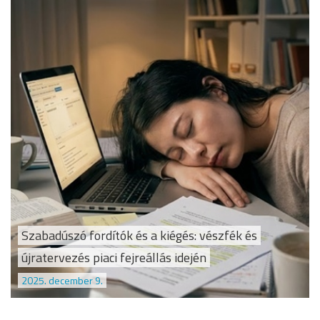
Szabadúszó fordítók és a kiégés: vészfék és
újratervezés piaci fejreállás idején
2025. december 9.