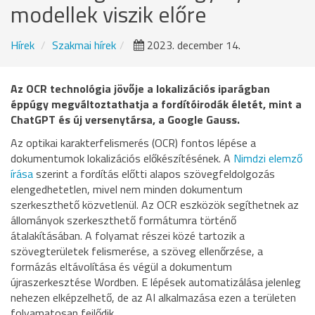
modellek viszik előre
Hírek
Szakmai hírek
2023. december 14.
Az OCR technológia jövője a lokalizációs iparágban
éppúgy megváltoztathatja a fordítóirodák életét, mint a
ChatGPT és új versenytársa, a Google Gauss.
Az optikai karakterfelismerés (OCR) fontos lépése a
dokumentumok lokalizációs előkészítésének. A
Nimdzi elemző
írása
szerint a fordítás előtti alapos szövegfeldolgozás
elengedhetetlen, mivel nem minden dokumentum
szerkeszthető közvetlenül. Az OCR eszközök segíthetnek az
állományok szerkeszthető formátumra történő
átalakításában. A folyamat részei közé tartozik a
szövegterületek felismerése, a szöveg ellenőrzése, a
formázás eltávolítása és végül a dokumentum
újraszerkesztése Wordben. E lépések automatizálása jelenleg
nehezen elképzelhető, de az AI alkalmazása ezen a területen
folyamatosan fejlődik.