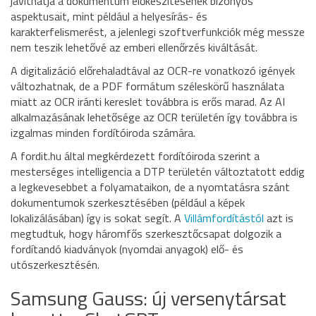
javíthatja a dokumentum előkészítésének bizonyos
aspektusait, mint például a helyesírás- és
karakterfelismerést, a jelenlegi szoftverfunkciók még messze
nem teszik lehetővé az emberi ellenőrzés kiváltását.
A digitalizáció előrehaladtával az OCR-re vonatkozó igények
változhatnak, de a PDF formátum széleskörű használata
miatt az OCR iránti kereslet továbbra is erős marad. Az AI
alkalmazásának lehetősége az OCR területén így továbbra is
izgalmas minden fordítóiroda számára.
A fordit.hu által megkérdezett fordítóiroda szerint a
mesterséges intelligencia a DTP területén változtatott eddig
a legkevesebbet a folyamataikon, de a nyomtatásra szánt
dokumentumok szerkesztésében (például a képek
lokalizálásában) így is sokat segít. A
Villámfordítástól
azt is
megtudtuk, hogy háromfős szerkesztőcsapat dolgozik a
fordítandó kiadványok (nyomdai anyagok) elő- és
utószerkesztésén.
Samsung Gauss: új versenytársat