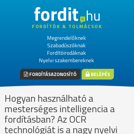
fordit
hu
FORDÍTÓK & TOLMÁCSOK
Megrendelőknek
Szabadúszóknak
Fordítóirodáknak
Nyelvi szakembereknek
FORDÍTÁSAZONOSÍTÓ
BELÉPÉS
Hogyan használható a
mesterséges intelligencia a
fordításban? Az OCR
technológiát is a nagy nyelvi