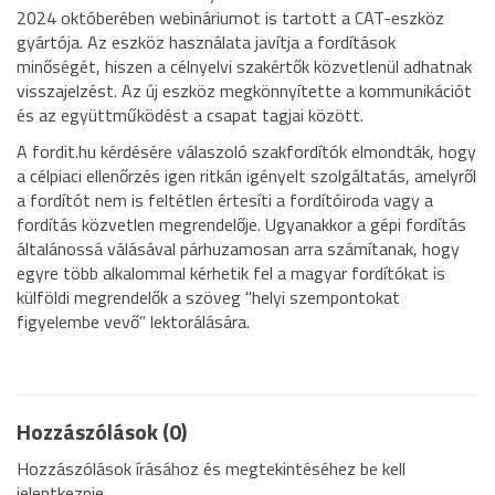
2024 októberében webináriumot is tartott a CAT-eszköz
gyártója. Az eszköz használata javítja a fordítások
minőségét, hiszen a célnyelvi szakértők közvetlenül adhatnak
visszajelzést. Az új eszköz megkönnyítette a kommunikációt
és az együttműködést a csapat tagjai között.
A fordit.hu kérdésére válaszoló szakfordítók elmondták, hogy
a célpiaci ellenőrzés igen ritkán igényelt szolgáltatás, amelyről
a fordítót nem is feltétlen értesíti a fordítóiroda vagy a
fordítás közvetlen megrendelője. Ugyanakkor a gépi fordítás
általánossá válásával párhuzamosan arra számítanak, hogy
egyre több alkalommal kérhetik fel a magyar fordítókat is
külföldi megrendelők a szöveg "helyi szempontokat
figyelembe vevő” lektorálására.
Hozzászólások (0)
Hozzászólások írásához és megtekintéséhez be kell
jelentkeznie