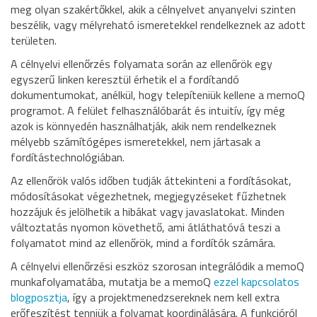
meg olyan szakértőkkel, akik a célnyelvet anyanyelvi szinten
beszélik, vagy mélyreható ismeretekkel rendelkeznek az adott
területen.
A célnyelvi ellenőrzés folyamata során az ellenőrök egy
egyszerű linken keresztül érhetik el a fordítandó
dokumentumokat, anélkül, hogy telepíteniük kellene a memoQ
programot. A felület felhasználóbarát és intuitív, így még
azok is könnyedén használhatják, akik nem rendelkeznek
mélyebb számítógépes ismeretekkel, nem jártasak a
fordítástechnológiában.
Az ellenőrök valós időben tudják áttekinteni a fordításokat,
módosításokat végezhetnek, megjegyzéseket fűzhetnek
hozzájuk és jelölhetik a hibákat vagy javaslatokat. Minden
változtatás nyomon követhető, ami átláthatóvá teszi a
folyamatot mind az ellenőrök, mind a fordítók számára.
A célnyelvi ellenőrzési eszköz szorosan integrálódik a memoQ
munkafolyamatába, mutatja be a memoQ
ezzel kapcsolatos
blogposztja
, így a projektmenedzsereknek nem kell extra
erőfeszítést tenniük a folyamat koordinálására. A funkcióról