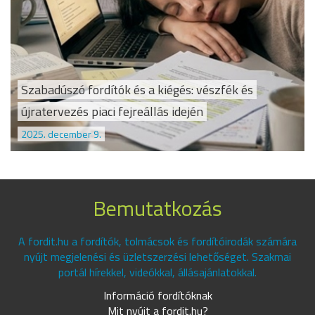
Szabadúszó fordítók és a kiégés: vészfék és
újratervezés piaci fejreállás idején
2025. december 9.
Bemutatkozás
A fordit.hu a fordítók, tolmácsok és fordítóirodák számára
nyújt megjelenési és üzletszerzési lehetőséget. Szakmai
portál hírekkel, videókkal, állásajánlatokkal.
Információ fordítóknak
Mit nyújt a fordit.hu?