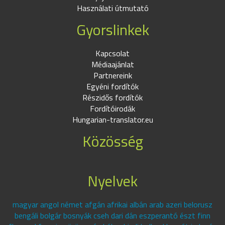
Használati útmutató
Gyorslinkek
Kapcsolat
Médiaajánlat
Partnereink
Egyéni fordítók
Részidős fordítók
Fordítóirodák
Hungarian-translator.eu
Közösség
Nyelvek
magyar angol német afgán afrikai albán arab azeri belorusz
bengáli bolgár bosnyák cseh dari dán eszperantó észt finn