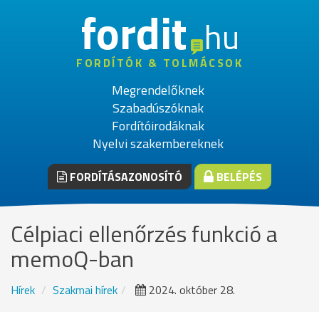
fordit
hu
FORDÍTÓK & TOLMÁCSOK
Megrendelőknek
Szabadúszóknak
Fordítóirodáknak
Nyelvi szakembereknek
FORDÍTÁSAZONOSÍTÓ
BELÉPÉS
Célpiaci ellenőrzés funkció a
memoQ-ban
Hírek
Szakmai hírek
2024. október 28.