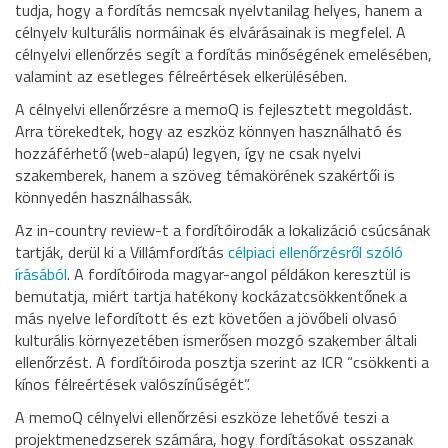
tudja, hogy a fordítás nemcsak nyelvtanilag helyes, hanem a
célnyelv kulturális normáinak és elvárásainak is megfelel. A
célnyelvi ellenőrzés segít a fordítás minőségének emelésében,
valamint az esetleges félreértések elkerülésében.
A célnyelvi ellenőrzésre a memoQ is fejlesztett megoldást.
Arra törekedtek, hogy az eszköz könnyen használható és
hozzáférhető (web-alapú) legyen, így ne csak nyelvi
szakemberek, hanem a szöveg témakörének szakértői is
könnyedén használhassák.
Az in-country review-t a fordítóirodák a lokalizáció csúcsának
tartják, derül ki a Villámfordítás
célpiaci ellenőrzésről szóló
írásából
. A fordítóiroda magyar-angol példákon keresztül is
bemutatja, miért tartja hatékony kockázatcsökkentőnek a
más nyelve lefordított és ezt követően a jövőbeli olvasó
kulturális környezetében ismerősen mozgó szakember általi
ellenőrzést. A fordítóiroda posztja szerint az ICR “csökkenti a
kínos félreértések valószínűségét”.
A memoQ célnyelvi ellenőrzési eszköze lehetővé teszi a
projektmenedzserek számára, hogy fordításokat osszanak