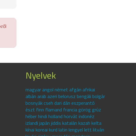
kről
Nyelvek
magyar angol német afgán afrikai
albán arab azeri belorusz bengáli bolgár
bosnyák cseh dari dán eszperantó
észt finn flamand francia görög grúz
héber hindi holland horvát indonéz
izlandi japán jiddis katalán kazah kelta
kínai koreai kurd latin lengyel lett litván