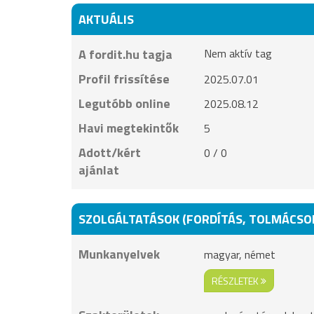
AKTUÁLIS
A fordit.hu tagja
Nem aktív tag
Profil frissítése
2025.07.01
Legutóbb online
2025.08.12
Havi megtekintők
5
Adott/kért
0 / 0
ajánlat
SZOLGÁLTATÁSOK (FORDÍTÁS, TOLMÁCSO
Munkanyelvek
magyar, német
RÉSZLETEK