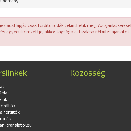
tudomány
eljes adatlapját csak fordítóirodák tekinthetik meg. Az ajánlatkérése
rés egyedüli címzettje, akkor tagsága aktiválása nélkül is ajánlatot
slinkek
Közösség
at
ánlat
eink
fordítók
s fordítók
irodák
an-translator.eu