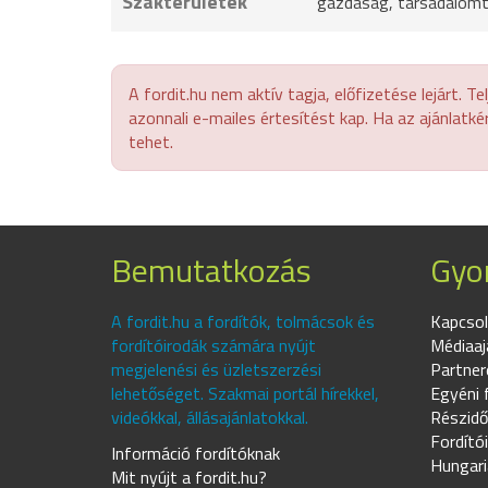
Szakterületek
gazdaság, társadalom
A fordit.hu nem aktív tagja, előfizetése lejárt. T
azonnali e-mailes értesítést kap. Ha az ajánlatké
tehet.
Bemutatkozás
Gyor
A fordit.hu a fordítók, tolmácsok és
Kapcsol
fordítóirodák számára nyújt
Médiaaj
megjelenési és üzletszerzési
Partner
lehetőséget. Szakmai portál hírekkel,
Egyéni 
videókkal, állásajánlatokkal.
Részidő
Fordító
Információ fordítóknak
Hungari
Mit nyújt a fordit.hu?