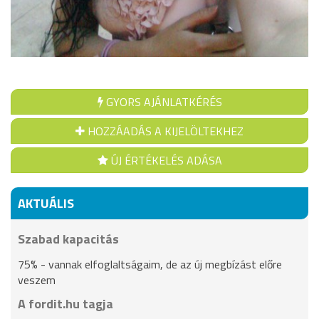
GYORS AJÁNLATKÉRÉS
HOZZÁADÁS A KIJELÖLTEKHEZ
ÚJ ÉRTÉKELÉS ADÁSA
AKTUÁLIS
Szabad kapacitás
75% - vannak elfoglaltságaim, de az új megbízást előre
veszem
A fordit.hu tagja