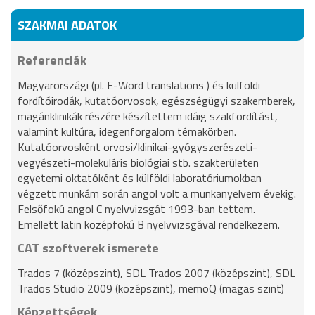
SZAKMAI ADATOK
Referenciák
Magyarországi (pl. E-Word translations ) és külföldi
fordítóirodák, kutatóorvosok, egészségügyi szakemberek,
magánklinikák részére készítettem idáig szakfordítást,
valamint kultúra, idegenforgalom témakörben.
Kutatóorvosként orvosi/klinikai-gyógyszerészeti-
vegyészeti-molekuláris biológiai stb. szakterületen
egyetemi oktatóként és külföldi laboratóriumokban
végzett munkám során angol volt a munkanyelvem évekig.
Felsőfokú angol C nyelvvizsgát 1993-ban tettem.
Emellett latin középfokú B nyelvvizsgával rendelkezem.
CAT szoftverek ismerete
Trados 7 (középszint), SDL Trados 2007 (középszint), SDL
Trados Studio 2009 (középszint), memoQ (magas szint)
Képzettségek