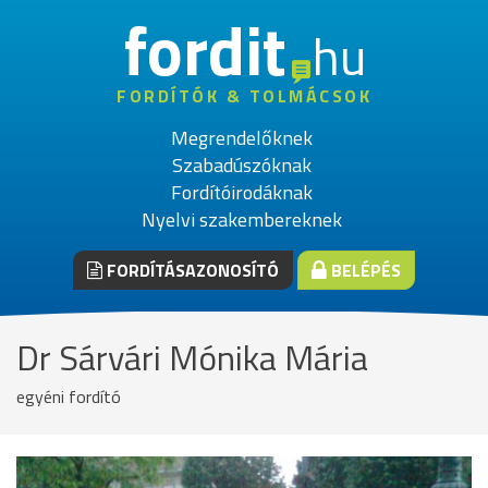
fordit
hu
FORDÍTÓK & TOLMÁCSOK
Megrendelőknek
Szabadúszóknak
Fordítóirodáknak
Nyelvi szakembereknek
FORDÍTÁSAZONOSÍTÓ
BELÉPÉS
Dr Sárvári Mónika Mária
egyéni fordító