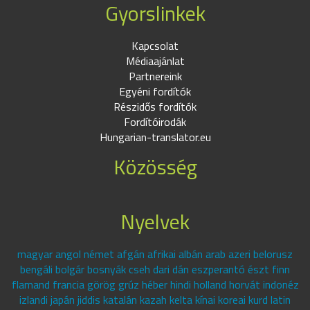
Gyorslinkek
Kapcsolat
Médiaajánlat
Partnereink
Egyéni fordítók
Részidős fordítók
Fordítóirodák
Hungarian-translator.eu
Közösség
Nyelvek
magyar angol német afgán afrikai albán arab azeri belorusz
bengáli bolgár bosnyák cseh dari dán eszperantó észt finn
flamand francia görög grúz héber hindi holland horvát indonéz
izlandi japán jiddis katalán kazah kelta kínai koreai kurd latin