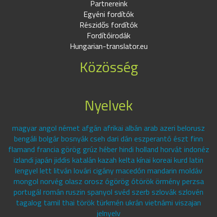
Partnereink
Egyéni fordítók
Részidős fordítók
Fordítóirodák
Hungarian-translator.eu
Közösség
Nyelvek
magyar angol német afgán afrikai albán arab azeri belorusz
bengáli bolgár bosnyák cseh dari dán eszperantó észt finn
flamand francia görög grúz héber hindi holland horvát indonéz
izlandi japán jiddis katalán kazah kelta kínai koreai kurd latin
lengyel lett litván lovári cigány macedón mandarin moldáv
mongol norvég olasz orosz ógörög ótörök örmény perzsa
portugál román ruszin spanyol svéd szerb szlovák szlovén
tagalog tamil thai török türkmén ukrán vietnámi viszajan
jelnyelv