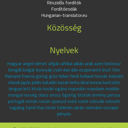
Részidős fordítók
Fordítóirodák
Hungarian-translator.eu
Közösség
Nyelvek
magyar angol német afgán afrikai albán arab azeri belorusz
bengáli bolgár bosnyák cseh dari dán eszperantó észt finn
flamand francia görög grúz héber hindi holland horvát indonéz
izlandi japán jiddis katalán kazah kelta kínai koreai kurd latin
lengyel lett litván lovári cigány macedón mandarin moldáv
mongol norvég olasz orosz ógörög ótörök örmény perzsa
portugál román ruszin spanyol svéd szerb szlovák szlovén
tagalog tamil thai török türkmén ukrán vietnámi viszajan
jelnyelv