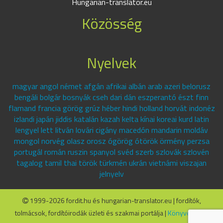
Hungarian-translator.eu
Közösség
Nyelvek
magyar angol német afgán afrikai albán arab azeri belorusz
bengáli bolgár bosnyák cseh dari dán eszperantó észt finn
flamand francia görög grúz héber hindi holland horvát indonéz
izlandi japán jiddis katalán kazah kelta kínai koreai kurd latin
lengyel lett litván lovári cigány macedón mandarin moldáv
mongol norvég olasz orosz ógörög ótörök örmény perzsa
portugál román ruszin spanyol svéd szerb szlovák szlovén
tagalog tamil thai török türkmén ukrán vietnámi viszajan
jelnyelv
1999-2026 fordit.hu és hungarian-translator.eu | fordítók,
tolmácsok, fordítóirodák üzleti és szakmai portálja |
Könyvelők.hu