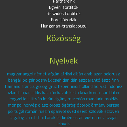
Partnereink
Egyéni fordítók
Részidős fordítók
Fordítóirodák
Hungarian-translator.eu
Közösség
Nyelvek
magyar angol német afgán afrikai albán arab azeri belorusz
bengáli bolgár bosnyák cseh dari dán eszperantó észt finn
flamand francia görög grúz héber hindi holland horvát indonéz
izlandi japán jiddis katalán kazah kelta kínai koreai kurd latin
lengyel lett litván lovári cigány macedón mandarin moldáv
mongol norvég olasz orosz ógörög ótörök örmény perzsa
portugál román ruszin spanyol svéd szerb szlovák szlovén
tagalog tamil thai török türkmén ukrán vietnámi viszajan
jelnyelv