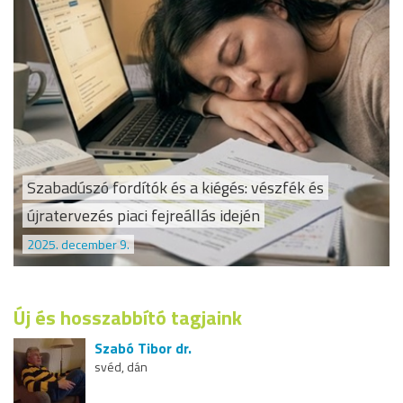
Szabadúszó fordítók és a kiégés: vészfék és
újratervezés piaci fejreállás idején
2025. december 9.
Új és hosszabbító tagjaink
Szabó Tibor dr.
svéd, dán