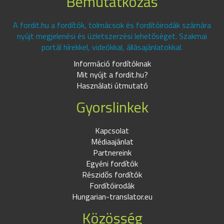
Bemutatkozás
A fordit.hu a fordítók, tolmácsok és fordítóirodák számára
nyújt megjelenési és üzletszerzési lehetőséget. Szakmai
portál hírekkel, videókkal, állásajánlatokkal.
Információ fordítóknak
Mit nyújt a fordit.hu?
Használati útmutató
Gyorslinkek
Kapcsolat
Médiaajánlat
Partnereink
Egyéni fordítók
Részidős fordítók
Fordítóirodák
Hungarian-translator.eu
Közösség