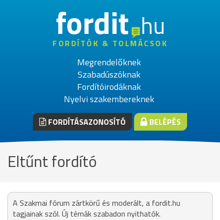
fordit
hu
FORDÍTÓK & TOLMÁCSOK
Megrendelőknek
Szabadúszóknak
Fordítóirodáknak
Nyelvi szakembereknek
FORDÍTÁSAZONOSÍTÓ
BELÉPÉS
Eltűnt fordító
A Szakmai fórum zártkörű és moderált, a fordit.hu
tagjainak szól. Új témák szabadon nyithatók.