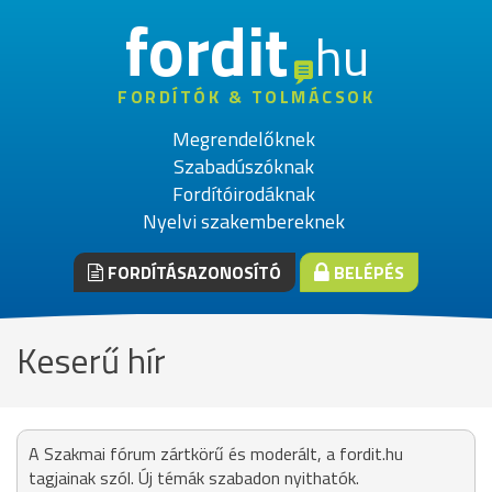
fordit
hu
FORDÍTÓK & TOLMÁCSOK
Megrendelőknek
Szabadúszóknak
Fordítóirodáknak
Nyelvi szakembereknek
FORDÍTÁSAZONOSÍTÓ
BELÉPÉS
Keserű hír
A Szakmai fórum zártkörű és moderált, a fordit.hu
tagjainak szól. Új témák szabadon nyithatók.