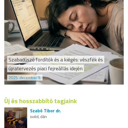
Szabadúszó fordítók és a kiégés: vészfék és
újratervezés piaci fejreállás idején
2025. december 9.
Új és hosszabbító tagjaink
Szabó Tibor dr.
svéd, dán