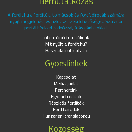
Bemutatkozás
A fordit.hu a fordítók, tolmácsok és fordítóirodák számára
nyújt megjelenési és üzletszerzési lehetőséget. Szakmai
portál hírekkel, videókkal, állásajánlatokkal.
Információ fordítóknak
Mit nyújt a fordit.hu?
Használati útmutató
Gyorslinkek
Kapcsolat
Médiaajánlat
Partnereink
Egyéni fordítók
Részidős fordítók
Fordítóirodák
Hungarian-translator.eu
Közösség