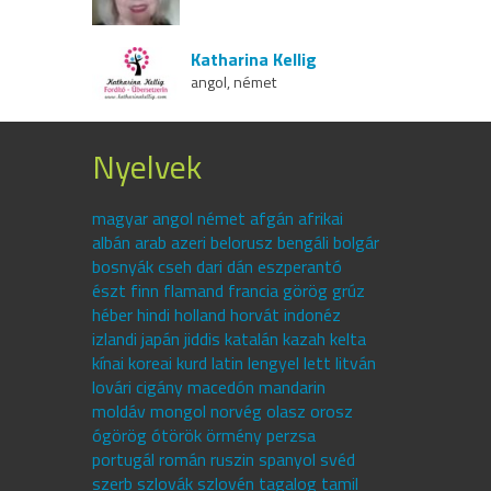
Katharina Kellig
angol, német
Nyelvek
magyar angol német afgán afrikai
albán arab azeri belorusz bengáli bolgár
bosnyák cseh dari dán eszperantó
észt finn flamand francia görög grúz
héber hindi holland horvát indonéz
izlandi japán jiddis katalán kazah kelta
kínai koreai kurd latin lengyel lett litván
lovári cigány macedón mandarin
moldáv mongol norvég olasz orosz
ógörög ótörök örmény perzsa
portugál román ruszin spanyol svéd
szerb szlovák szlovén tagalog tamil