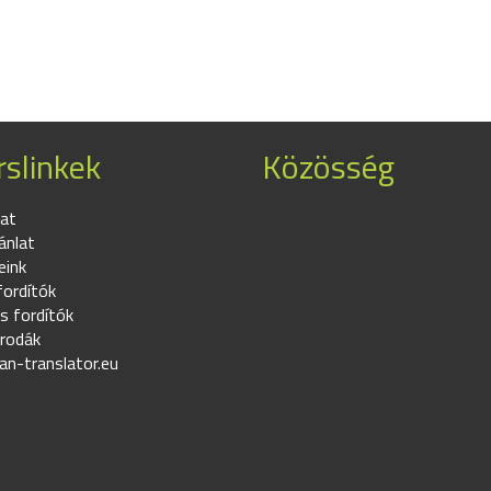
slinkek
Közösség
at
ánlat
eink
fordítók
s fordítók
irodák
an-translator.eu