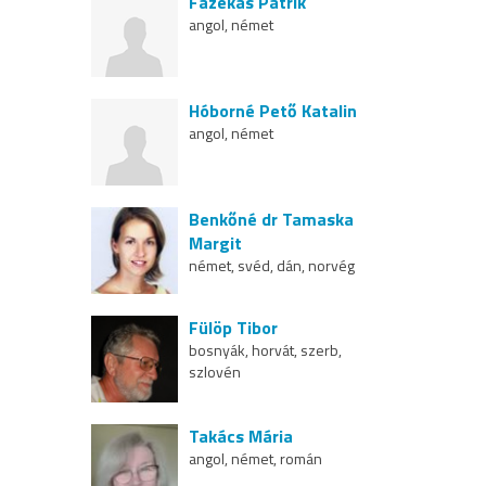
Fazekas Patrik
angol, német
Hóborné Pető Katalin
angol, német
Benkőné dr Tamaska
Margit
német, svéd, dán, norvég
Fülöp Tibor
bosnyák, horvát, szerb,
szlovén
Takács Mária
angol, német, román