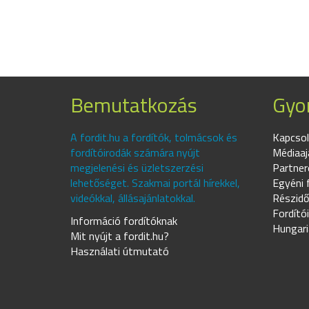
Bemutatkozás
Gyor
A fordit.hu a fordítók, tolmácsok és
Kapcsol
fordítóirodák számára nyújt
Médiaaj
megjelenési és üzletszerzési
Partner
lehetőséget. Szakmai portál hírekkel,
Egyéni 
videókkal, állásajánlatokkal.
Részidő
Fordító
Információ fordítóknak
Hungari
Mit nyújt a fordit.hu?
Használati útmutató