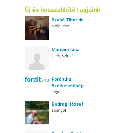
Új és hosszabbító tagjaink
Szabó Tibor dr.
svéd, dán
Máriová Jana
cseh, szlovák
Fordit.hu
Szerkesztőség
angol
Bodrogi József
spanyol