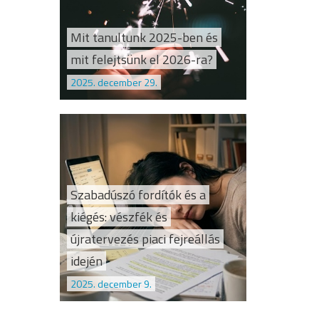
Mit tanultunk 2025-ben és
mit felejtsünk el 2026-ra?
2025. december 29.
Szabadúszó fordítók és a
kiégés: vészfék és
újratervezés piaci fejreállás
idején
2025. december 9.