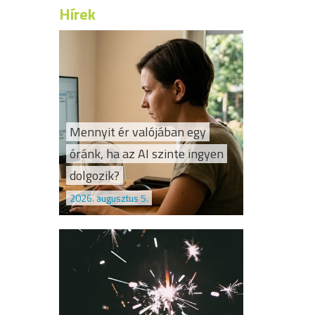
Hírek
Mennyit ér valójában egy
óránk, ha az AI szinte ingyen
dolgozik?
2026. augusztus 5.