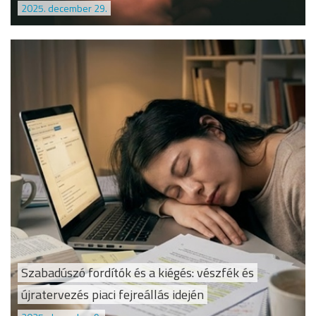
2025. december 29.
Szabadúszó fordítók és a kiégés: vészfék és
újratervezés piaci fejreállás idején