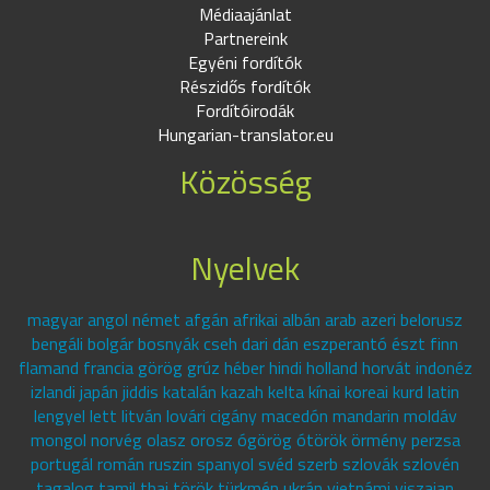
Médiaajánlat
Partnereink
Egyéni fordítók
Részidős fordítók
Fordítóirodák
Hungarian-translator.eu
Közösség
Nyelvek
magyar angol német afgán afrikai albán arab azeri belorusz
bengáli bolgár bosnyák cseh dari dán eszperantó észt finn
flamand francia görög grúz héber hindi holland horvát indonéz
izlandi japán jiddis katalán kazah kelta kínai koreai kurd latin
lengyel lett litván lovári cigány macedón mandarin moldáv
mongol norvég olasz orosz ógörög ótörök örmény perzsa
portugál román ruszin spanyol svéd szerb szlovák szlovén
tagalog tamil thai török türkmén ukrán vietnámi viszajan