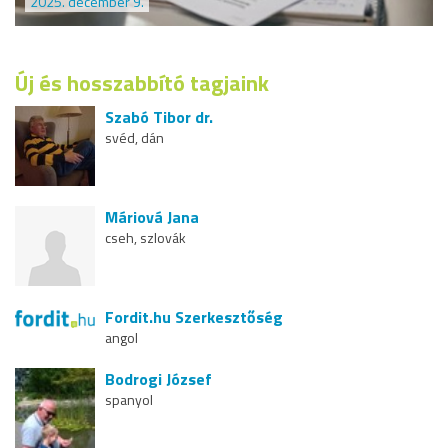
2025. december 9.
Új és hosszabbító tagjaink
Szabó Tibor dr.
svéd, dán
Máriová Jana
cseh, szlovák
Fordit.hu Szerkesztőség
angol
Bodrogi József
spanyol