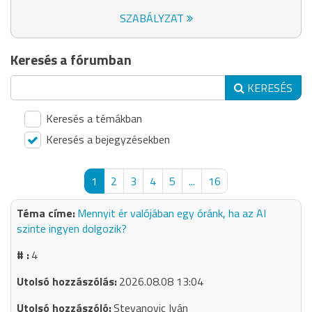
SZABÁLYZAT
Keresés a fórumban
KERESÉS
Keresés a témákban
Keresés a bejegyzésekben
1
2
3
4
5
...
16
Mennyit ér valójában egy óránk, ha az AI
szinte ingyen dolgozik?
4
2026.08.08 13:04
Stevanovic Iván