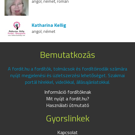
angol, német, román
Katharina Kellig
angol, német
Bemutatkozás
A fordit.hu a fordítók, tolmácsok és fordítóirodák számára
nyújt megjelenési és üzletszerzési lehetőséget. Szakmai
portál hírekkel, videókkal, állásajánlatokkal.
Információ fordítóknak
Mit nyújt a fordit.hu?
Használati útmutató
Gyorslinkek
Kapcsolat