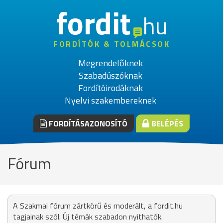
fordit
hu
FORDÍTÓK & TOLMÁCSOK
Megrendelőknek
Szabadúszóknak
Fordítóirodáknak
Nyelvi szakembereknek
FORDÍTÁSAZONOSÍTÓ
BELÉPÉS
Fórum
A Szakmai fórum zártkörű és moderált, a fordit.hu
tagjainak szól. Új témák szabadon nyithatók.