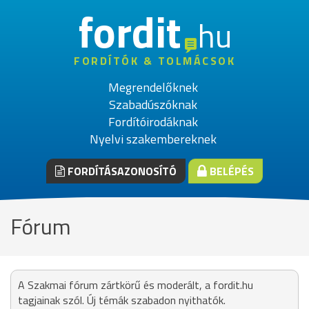
fordit
hu
FORDÍTÓK & TOLMÁCSOK
Megrendelőknek
Szabadúszóknak
Fordítóirodáknak
Nyelvi szakembereknek
FORDÍTÁSAZONOSÍTÓ
BELÉPÉS
Fórum
A Szakmai fórum zártkörű és moderált, a fordit.hu
tagjainak szól. Új témák szabadon nyithatók.