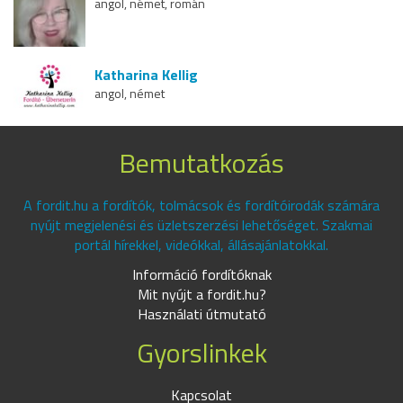
angol, német, román
Katharina Kellig
angol, német
Bemutatkozás
A fordit.hu a fordítók, tolmácsok és fordítóirodák számára
nyújt megjelenési és üzletszerzési lehetőséget. Szakmai
portál hírekkel, videókkal, állásajánlatokkal.
Információ fordítóknak
Mit nyújt a fordit.hu?
Használati útmutató
Gyorslinkek
Kapcsolat