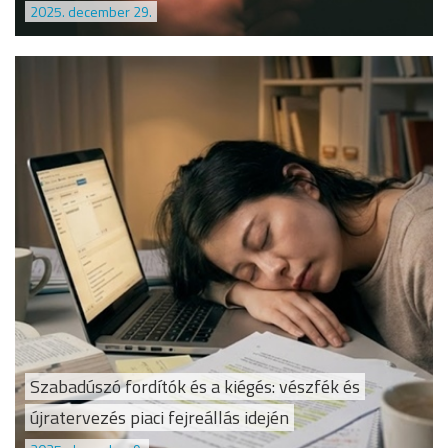
2025. december 29.
Szabadúszó fordítók és a kiégés: vészfék és
újratervezés piaci fejreállás idején