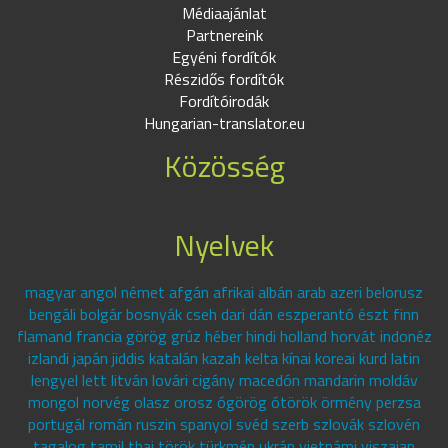
Médiaajánlat
Partnereink
Egyéni fordítók
Részidős fordítók
Fordítóirodák
Hungarian-translator.eu
Közösség
Nyelvek
magyar angol német afgán afrikai albán arab azeri belorusz
bengáli bolgár bosnyák cseh dari dán eszperantó észt finn
flamand francia görög grúz héber hindi holland horvát indonéz
izlandi japán jiddis katalán kazah kelta kínai koreai kurd latin
lengyel lett litván lovári cigány macedón mandarin moldáv
mongol norvég olasz orosz ógörög ótörök örmény perzsa
portugál román ruszin spanyol svéd szerb szlovák szlovén
tagalog tamil thai török türkmén ukrán vietnámi viszajan