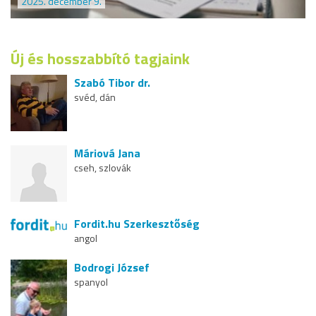
2025. december 9.
Új és hosszabbító tagjaink
Szabó Tibor dr.
svéd, dán
Máriová Jana
cseh, szlovák
Fordit.hu Szerkesztőség
angol
Bodrogi József
spanyol