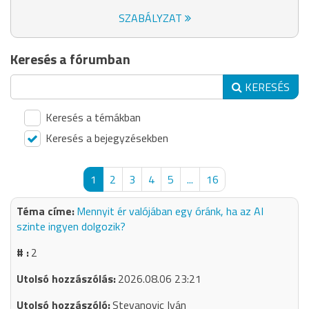
SZABÁLYZAT
Keresés a fórumban
KERESÉS
Keresés a témákban
Keresés a bejegyzésekben
1
2
3
4
5
...
16
Mennyit ér valójában egy óránk, ha az AI
szinte ingyen dolgozik?
2
2026.08.06 23:21
Stevanovic Iván