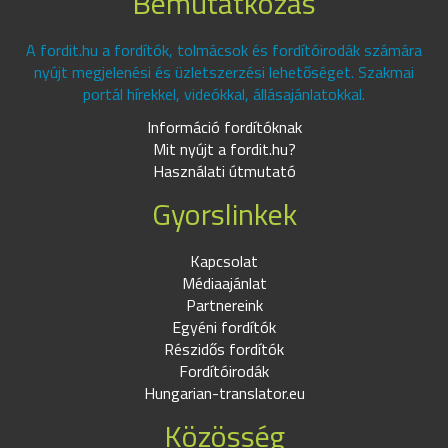
Bemutatkozás
A fordit.hu a fordítók, tolmácsok és fordítóirodák számára
nyújt megjelenési és üzletszerzési lehetőséget. Szakmai
portál hírekkel, videókkal, állásajánlatokkal.
Információ fordítóknak
Mit nyújt a fordit.hu?
Használati útmutató
Gyorslinkek
Kapcsolat
Médiaajánlat
Partnereink
Egyéni fordítók
Részidős fordítók
Fordítóirodák
Hungarian-translator.eu
Közösség