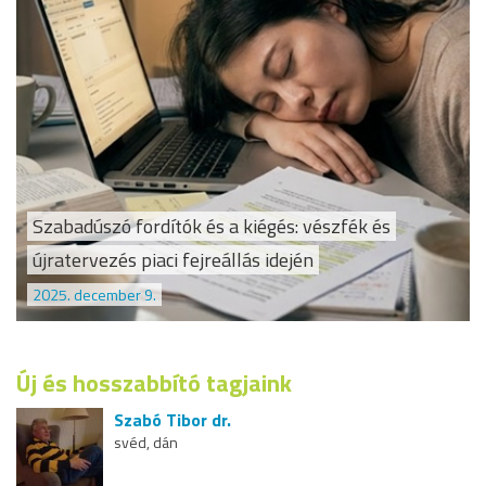
Szabadúszó fordítók és a kiégés: vészfék és
újratervezés piaci fejreállás idején
2025. december 9.
Új és hosszabbító tagjaink
Szabó Tibor dr.
svéd, dán