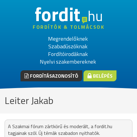
fordit
hu
FORDÍTÓK & TOLMÁCSOK
Megrendelőknek
Szabadúszóknak
Fordítóirodáknak
Nyelvi szakembereknek
FORDÍTÁSAZONOSÍTÓ
BELÉPÉS
Leiter Jakab
A Szakmai fórum zártkörű és moderált, a fordit.hu
tagjainak szól. Új témák szabadon nyithatók.