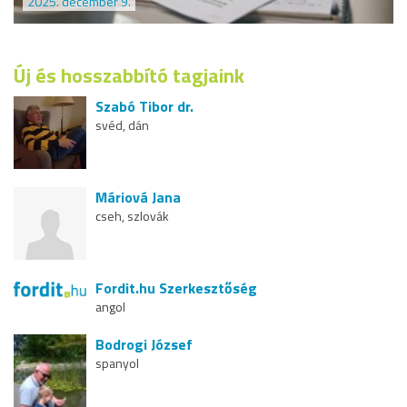
2025. december 9.
Új és hosszabbító tagjaink
Szabó Tibor dr.
svéd, dán
Máriová Jana
cseh, szlovák
Fordit.hu Szerkesztőség
angol
Bodrogi József
spanyol