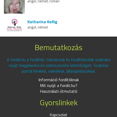
angol, német, román
Katharina Kellig
angol, német
Bemutatkozás
A fordit.hu a fordítók, tolmácsok és fordítóirodák számára
nyújt megjelenési és üzletszerzési lehetőséget. Szakmai
portál hírekkel, videókkal, állásajánlatokkal.
Információ fordítóknak
Mit nyújt a fordit.hu?
Használati útmutató
Gyorslinkek
Kapcsolat