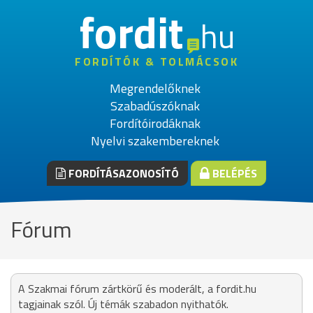
fordit
hu
FORDÍTÓK & TOLMÁCSOK
Megrendelőknek
Szabadúszóknak
Fordítóirodáknak
Nyelvi szakembereknek
FORDÍTÁSAZONOSÍTÓ
BELÉPÉS
Fórum
A Szakmai fórum zártkörű és moderált, a fordit.hu
tagjainak szól. Új témák szabadon nyithatók.