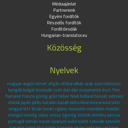
Médiaajánlat
Partnereink
Egyéni fordítók
Részidős fordítók
Fordítóirodák
Hungarian-translator.eu
Közösség
Nyelvek
magyar angol német afgán afrikai albán arab azeri belorusz
bengáli bolgár bosnyák cseh dari dán eszperantó észt finn
flamand francia görög grúz héber hindi holland horvát indonéz
izlandi japán jiddis katalán kazah kelta kínai koreai kurd latin
lengyel lett litván lovári cigány macedón mandarin moldáv
mongol norvég olasz orosz ógörög ótörök örmény perzsa
portugál román ruszin spanyol svéd szerb szlovák szlovén
tagalog tamil thai török türkmén ukrán vietnámi viszajan