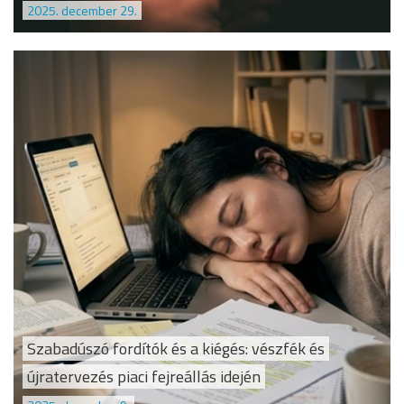
2025. december 29.
Szabadúszó fordítók és a kiégés: vészfék és
újratervezés piaci fejreállás idején