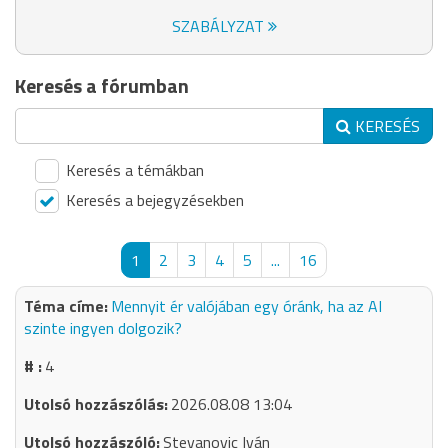
SZABÁLYZAT
Keresés a fórumban
KERESÉS
Keresés a témákban
Keresés a bejegyzésekben
1
2
3
4
5
...
16
Mennyit ér valójában egy óránk, ha az AI
szinte ingyen dolgozik?
4
2026.08.08 13:04
Stevanovic Iván