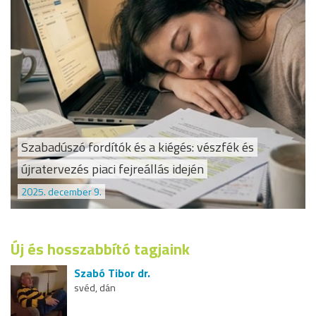
Szabadúszó fordítók és a kiégés: vészfék és
újratervezés piaci fejreállás idején
2025. december 9.
Új és hosszabbító tagjaink
Szabó Tibor dr.
svéd, dán