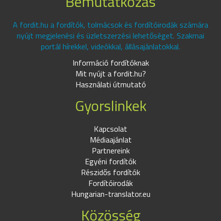
Bemutatkozás
A fordit.hu a fordítók, tolmácsok és fordítóirodák számára
nyújt megjelenési és üzletszerzési lehetőséget. Szakmai
portál hírekkel, videókkal, állásajánlatokkal.
Információ fordítóknak
Mit nyújt a fordit.hu?
Használati útmutató
Gyorslinkek
Kapcsolat
Médiaajánlat
Partnereink
Egyéni fordítók
Részidős fordítók
Fordítóirodák
Hungarian-translator.eu
Közösség