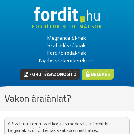
fordit
hu
FORDÍTÓK & TOLMÁCSOK
Megrendelőknek
Szabadúszóknak
Fordítóirodáknak
Nyelvi szakembereknek
FORDÍTÁSAZONOSÍTÓ
BELÉPÉS
Vakon árajánlat?
A Szakmai fórum zártkörű és moderált, a fordit.hu
tagjainak szól. Új témák szabadon nyithatók.