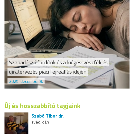
Szabadúszó fordítók és a kiégés: vészfék és
újratervezés piaci fejreállás idején
2025. december 9.
Új és hosszabbító tagjaink
Szabó Tibor dr.
svéd, dán