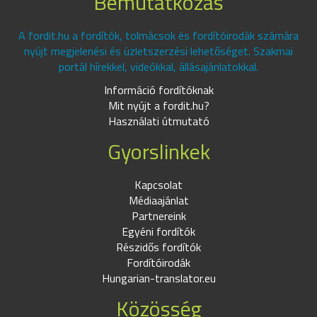
Bemutatkozás
A fordit.hu a fordítók, tolmácsok és fordítóirodák számára
nyújt megjelenési és üzletszerzési lehetőséget. Szakmai
portál hírekkel, videókkal, állásajánlatokkal.
Információ fordítóknak
Mit nyújt a fordit.hu?
Használati útmutató
Gyorslinkek
Kapcsolat
Médiaajánlat
Partnereink
Egyéni fordítók
Részidős fordítók
Fordítóirodák
Hungarian-translator.eu
Közösség