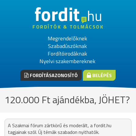
fordit
hu
FORDÍTÓK & TOLMÁCSOK
Megrendelőknek
Szabadúszóknak
Fordítóirodáknak
Nyelvi szakembereknek
FORDÍTÁSAZONOSÍTÓ
BELÉPÉS
120.000 Ft ajándékba, JÖHET?
A Szakmai fórum zártkörű és moderált, a fordit.hu
tagjainak szól. Új témák szabadon nyithatók.