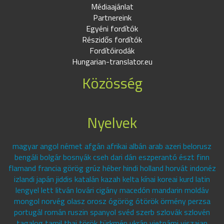
Médiaajánlat
Partnereink
Egyéni fordítók
Részidős fordítók
Fordítóirodák
Hungarian-translator.eu
Közösség
Nyelvek
magyar angol német afgán afrikai albán arab azeri belorusz
bengáli bolgár bosnyák cseh dari dán eszperantó észt finn
flamand francia görög grúz héber hindi holland horvát indonéz
izlandi japán jiddis katalán kazah kelta kínai koreai kurd latin
lengyel lett litván lovári cigány macedón mandarin moldáv
mongol norvég olasz orosz ógörög ótörök örmény perzsa
portugál román ruszin spanyol svéd szerb szlovák szlovén
tagalog tamil thai török türkmén ukrán vietnámi viszajan