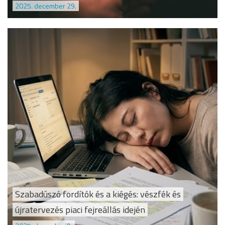
2025. december 29.
Szabadúszó fordítók és a kiégés: vészfék és
újratervezés piaci fejreállás idején