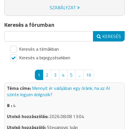
SZABÁLYZAT
Keresés a fórumban
KERESÉS
Keresés a témákban
Keresés a bejegyzésekben
1
2
3
4
5
...
16
Mennyit ér valójában egy óránk, ha az AI
szinte ingyen dolgozik?
4
2026.08.08 13:04
Stevanovic Iván