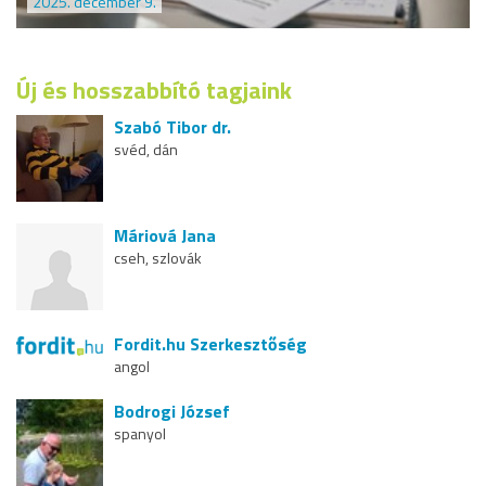
2025. december 9.
Új és hosszabbító tagjaink
Szabó Tibor dr.
svéd, dán
Máriová Jana
cseh, szlovák
Fordit.hu Szerkesztőség
angol
Bodrogi József
spanyol