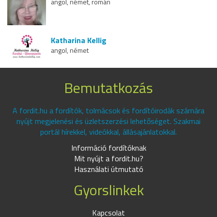
angol, német, román
Katharina Kellig
angol, német
Bemutatkozás
A fordit.hu a fordítók, tolmácsok és fordítóirodák számára
nyújt megjelenési és üzletszerzési lehetőséget. Szakmai
portál hírekkel, videókkal, állásajánlatokkal.
Információ fordítóknak
Mit nyújt a fordit.hu?
Használati útmutató
Gyorslinkek
Kapcsolat