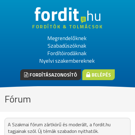
fordit
hu
FORDÍTÓK & TOLMÁCSOK
Megrendelőknek
Szabadúszóknak
Fordítóirodáknak
Nyelvi szakembereknek
FORDÍTÁSAZONOSÍTÓ
BELÉPÉS
Fórum
A Szakmai fórum zártkörű és moderált, a fordit.hu
tagjainak szól. Új témák szabadon nyithatók.