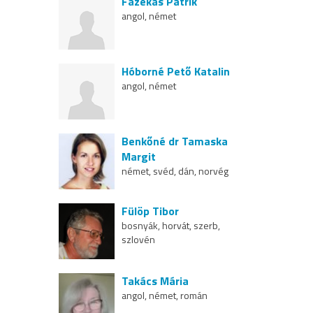
Fazekas Patrik
angol, német
Hóborné Pető Katalin
angol, német
Benkőné dr Tamaska
Margit
német, svéd, dán, norvég
Fülöp Tibor
bosnyák, horvát, szerb,
szlovén
Takács Mária
angol, német, román