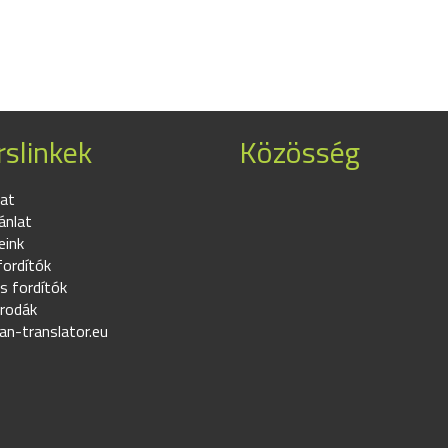
slinkek
Közösség
at
ánlat
eink
fordítók
s fordítók
irodák
an-translator.eu