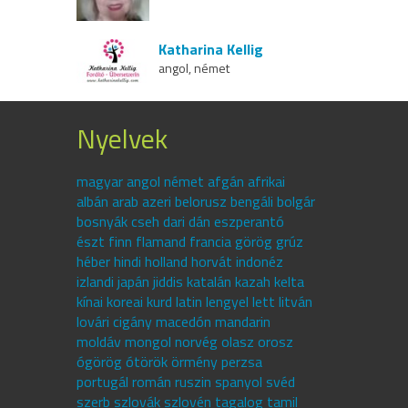
Katharina Kellig
angol, német
Nyelvek
magyar angol német afgán afrikai
albán arab azeri belorusz bengáli bolgár
bosnyák cseh dari dán eszperantó
észt finn flamand francia görög grúz
héber hindi holland horvát indonéz
izlandi japán jiddis katalán kazah kelta
kínai koreai kurd latin lengyel lett litván
lovári cigány macedón mandarin
moldáv mongol norvég olasz orosz
ógörög ótörök örmény perzsa
portugál román ruszin spanyol svéd
szerb szlovák szlovén tagalog tamil