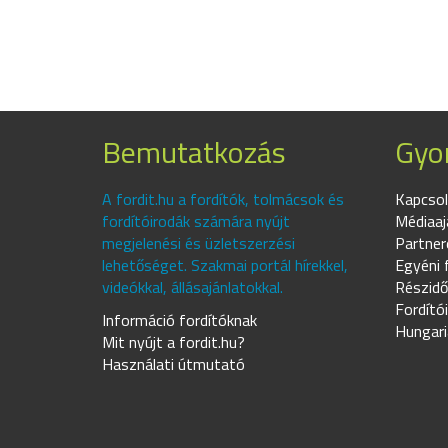
Bemutatkozás
Gyor
A fordit.hu a fordítók, tolmácsok és
Kapcsol
fordítóirodák számára nyújt
Médiaaj
megjelenési és üzletszerzési
Partner
lehetőséget. Szakmai portál hírekkel,
Egyéni 
videókkal, állásajánlatokkal.
Részidő
Fordító
Információ fordítóknak
Hungari
Mit nyújt a fordit.hu?
Használati útmutató