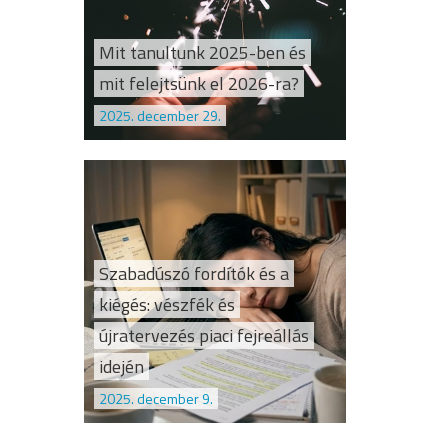
Mit tanultunk 2025-ben és
mit felejtsünk el 2026-ra?
2025. december 29.
Szabadúszó fordítók és a
kiégés: vészfék és
újratervezés piaci fejreállás
idején
2025. december 9.