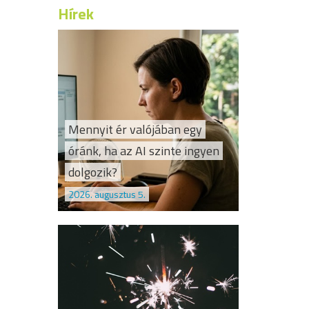
Hírek
Mennyit ér valójában egy
óránk, ha az AI szinte ingyen
dolgozik?
2026. augusztus 5.