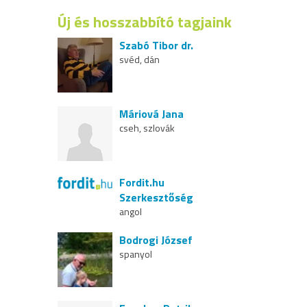
Új és hosszabbító tagjaink
Szabó Tibor dr.
svéd, dán
Máriová Jana
cseh, szlovák
Fordit.hu
Szerkesztőség
angol
Bodrogi József
spanyol