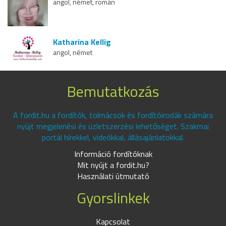
angol, német, román
Katharina Kellig
angol, német
Bemutatkozás
A fordit.hu a fordítók, tolmácsok és fordítóirodák számára
nyújt megjelenési és üzletszerzési lehetőséget. Szakmai
portál hírekkel, videókkal, állásajánlatokkal.
Információ fordítóknak
Mit nyújt a fordit.hu?
Használati útmutató
Gyorslinkek
Kapcsolat