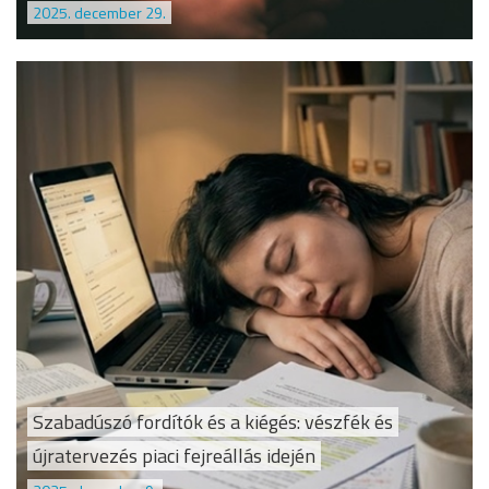
2025. december 29.
Szabadúszó fordítók és a kiégés: vészfék és
újratervezés piaci fejreállás idején