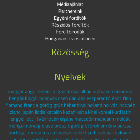
Médiaajánlat
Partnereink
Egyéni fordítók
Részidős fordítók
Fordítóirodák
Hungarian-translator.eu
Közösség
Nyelvek
magyar angol német afgán afrikai albán arab azeri belorusz
bengáli bolgár bosnyák cseh dari dán eszperantó észt finn
flamand francia görög grúz héber hindi holland horvát indonéz
izlandi japán jiddis katalán kazah kelta kínai koreai kurd latin
lengyel lett litván lovári cigány macedón mandarin moldáv
mongol norvég olasz orosz ógörög ótörök örmény perzsa
portugál román ruszin spanyol svéd szerb szlovák szlovén
tagalog tamil thai török türkmén ukrán vietnámi viszajan