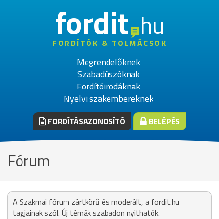
fordit
hu
FORDÍTÓK & TOLMÁCSOK
Megrendelőknek
Szabadúszóknak
Fordítóirodáknak
Nyelvi szakembereknek
FORDÍTÁSAZONOSÍTÓ
BELÉPÉS
Fórum
A Szakmai fórum zártkörű és moderált, a fordit.hu
tagjainak szól. Új témák szabadon nyithatók.