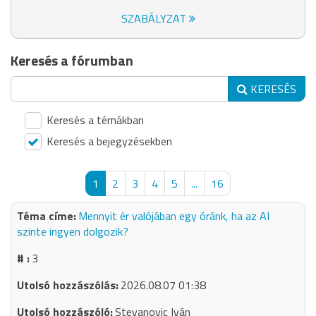
SZABÁLYZAT
Keresés a fórumban
KERESÉS
Keresés a témákban
Keresés a bejegyzésekben
1
2
3
4
5
...
16
Mennyit ér valójában egy óránk, ha az AI
szinte ingyen dolgozik?
3
2026.08.07 01:38
Stevanovic Iván