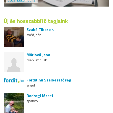
2025. december 9.
Új és hosszabbító tagjaink
Szabó Tibor dr.
svéd, dán
Máriová Jana
cseh, szlovák
Fordit.hu Szerkesztőség
angol
Bodrogi József
spanyol