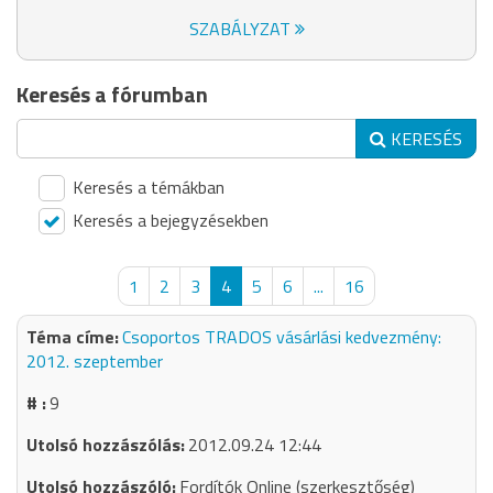
SZABÁLYZAT
Keresés a fórumban
KERESÉS
Keresés a témákban
Keresés a bejegyzésekben
1
2
3
4
5
6
...
16
Csoportos TRADOS vásárlási kedvezmény:
2012. szeptember
9
2012.09.24 12:44
Fordítók Online (szerkesztőség)