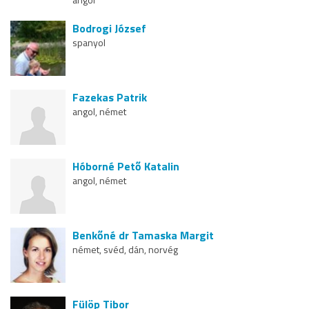
Bodrogi József
spanyol
Fazekas Patrik
angol, német
Hóborné Pető Katalin
angol, német
Benkőné dr Tamaska Margit
német, svéd, dán, norvég
Fülöp Tibor