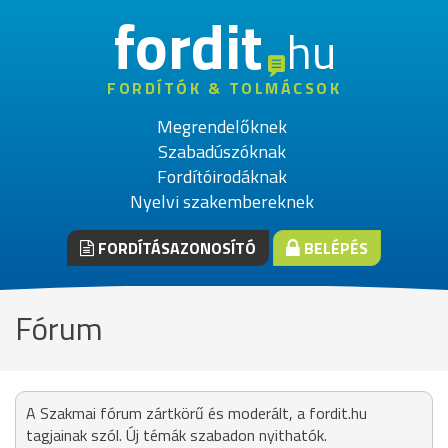
fordit
hu
FORDÍTÓK & TOLMÁCSOK
Megrendelőknek
Szabadúszóknak
Fordítóirodáknak
Nyelvi szakembereknek
FORDÍTÁSAZONOSÍTÓ
BELÉPÉS
Fórum
A Szakmai fórum zártkörű és moderált, a fordit.hu
tagjainak szól. Új témák szabadon nyithatók.