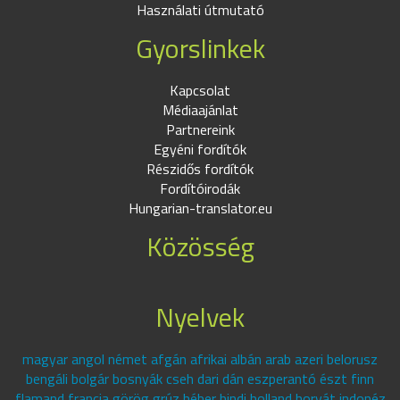
Használati útmutató
Gyorslinkek
Kapcsolat
Médiaajánlat
Partnereink
Egyéni fordítók
Részidős fordítók
Fordítóirodák
Hungarian-translator.eu
Közösség
Nyelvek
magyar angol német afgán afrikai albán arab azeri belorusz
bengáli bolgár bosnyák cseh dari dán eszperantó észt finn
flamand francia görög grúz héber hindi holland horvát indonéz