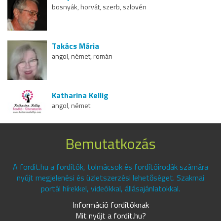
bosnyák, horvát, szerb, szlovén
Takács Mária
angol, német, román
Katharina Kellig
angol, német
Bemutatkozás
A fordit.hu a fordítók, tolmácsok és fordítóirodák számára
nyújt megjelenési és üzletszerzési lehetőséget. Szakmai
portál hírekkel, videókkal, állásajánlatokkal.
Információ fordítóknak
Mit nyújt a fordit.hu?