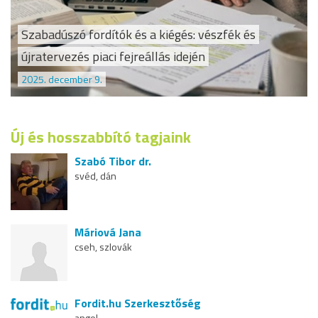
Szabadúszó fordítók és a kiégés: vészfék és
újratervezés piaci fejreállás idején
2025. december 9.
Új és hosszabbító tagjaink
Szabó Tibor dr.
svéd, dán
Máriová Jana
cseh, szlovák
Fordit.hu Szerkesztőség
angol