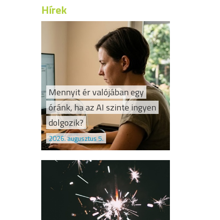
Hírek
Mennyit ér valójában egy
óránk, ha az AI szinte ingyen
dolgozik?
2026. augusztus 5.