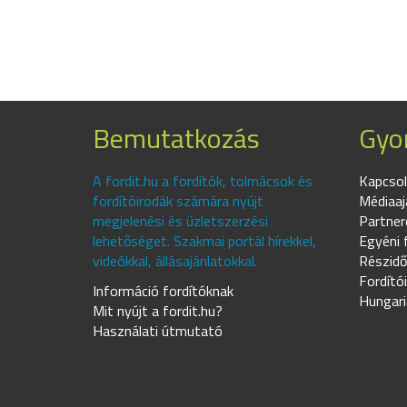
Bemutatkozás
Gyor
A fordit.hu a fordítók, tolmácsok és
Kapcsol
fordítóirodák számára nyújt
Médiaaj
megjelenési és üzletszerzési
Partner
lehetőséget. Szakmai portál hírekkel,
Egyéni 
videókkal, állásajánlatokkal.
Részidő
Fordító
Információ fordítóknak
Hungari
Mit nyújt a fordit.hu?
Használati útmutató