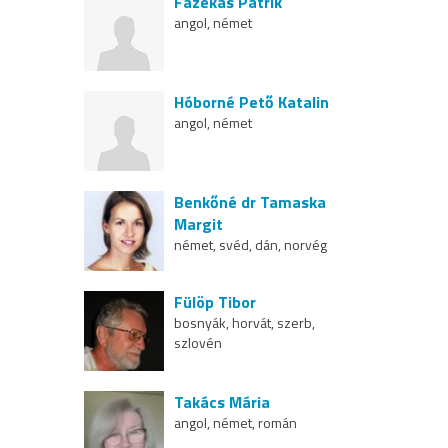
Fazekas Patrik
angol, német
Hóborné Pető Katalin
angol, német
Benkőné dr Tamaska
Margit
német, svéd, dán, norvég
Fülöp Tibor
bosnyák, horvát, szerb,
szlovén
Takács Mária
angol, német, román