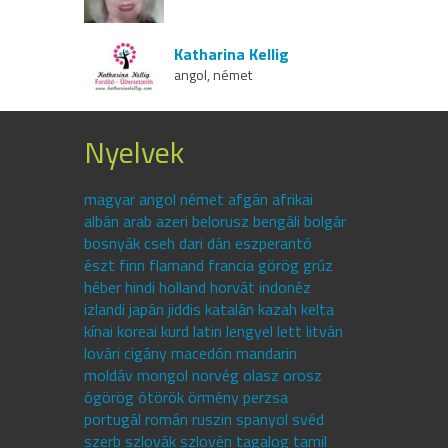
Katharina Kellig
angol, német
Nyelvek
magyar angol német afgán afrikai
albán arab azeri belorusz bengáli bolgár
bosnyák cseh dari dán eszperantó
észt finn flamand francia görög grúz
héber hindi holland horvát indonéz
izlandi japán jiddis katalán kazah kelta
kínai koreai kurd latin lengyel lett litván
lovári cigány macedón mandarin
moldáv mongol norvég olasz orosz
ógörög ótörök örmény perzsa
portugál román ruszin spanyol svéd
szerb szlovák szlovén tagalog tamil