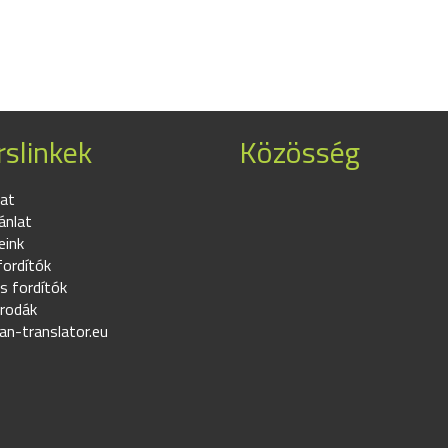
slinkek
Közösség
at
ánlat
eink
fordítók
s fordítók
irodák
an-translator.eu