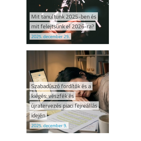
Mit tanultunk 2025-ben és
mit felejtsünk el 2026-ra?
2025. december 29.
Szabadúszó fordítók és a
kiégés: vészfék és
újratervezés piaci fejreállás
idején
2025. december 9.