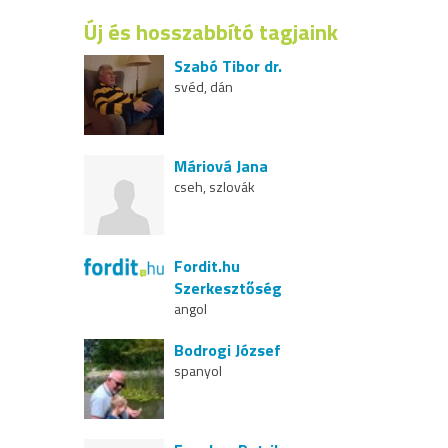
Új és hosszabbító tagjaink
Szabó Tibor dr.
svéd, dán
Máriová Jana
cseh, szlovák
Fordit.hu
Szerkesztőség
angol
Bodrogi József
spanyol