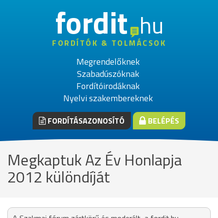
fordit
hu
FORDÍTÓK & TOLMÁCSOK
Megrendelőknek
Szabadúszóknak
Fordítóirodáknak
Nyelvi szakembereknek
FORDÍTÁSAZONOSÍTÓ
BELÉPÉS
Megkaptuk Az Év Honlapja
2012 különdíját