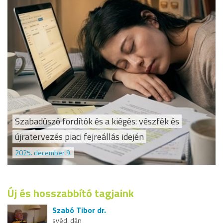
Szabadúszó fordítók és a kiégés: vészfék és
újratervezés piaci fejreállás idején
2025. december 9.
Új és hosszabbító tagjaink
Szabó Tibor dr.
svéd, dán