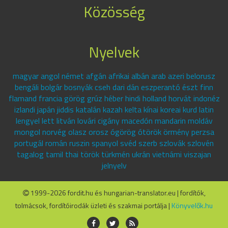
Közösség
Nyelvek
magyar angol német afgán afrikai albán arab azeri belorusz
bengáli bolgár bosnyák cseh dari dán eszperantó észt finn
flamand francia görög grúz héber hindi holland horvát indonéz
izlandi japán jiddis katalán kazah kelta kínai koreai kurd latin
lengyel lett litván lovári cigány macedón mandarin moldáv
mongol norvég olasz orosz ógörög ótörök örmény perzsa
portugál román ruszin spanyol svéd szerb szlovák szlovén
tagalog tamil thai török türkmén ukrán vietnámi viszajan
jelnyelv
1999-2026 fordit.hu és hungarian-translator.eu | fordítók,
tolmácsok, fordítóirodák üzleti és szakmai portálja |
Könyvelők.hu