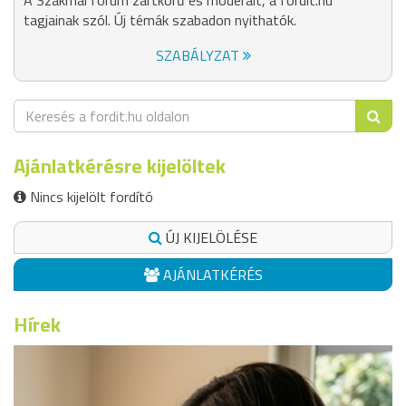
A Szakmai fórum zártkörű és moderált, a fordit.hu
tagjainak szól. Új témák szabadon nyithatók.
SZABÁLYZAT
Ajánlatkérésre kijelöltek
Nincs kijelölt fordító
ÚJ KIJELÖLÉSE
AJÁNLATKÉRÉS
Hírek