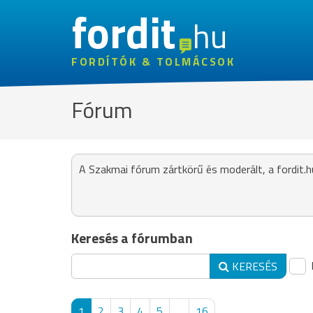
fordit
hu
FORDÍTÓK & TOLMÁCSOK
Fórum
A Szakmai fórum zártkörű és moderált, a fordit.h
Keresés a fórumban
KERESÉS
1
2
3
4
5
...
16