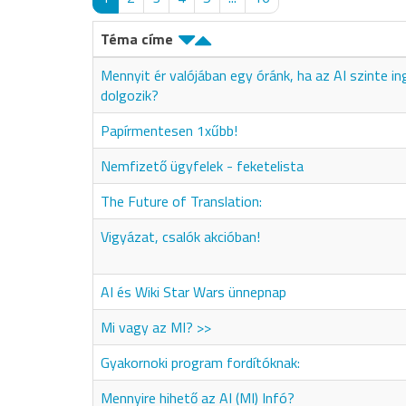
Téma címe
Mennyit ér valójában egy óránk, ha az AI szinte i
dolgozik?
Papírmentesen 1xűbb!
Nemfizető ügyfelek - feketelista
The Future of Translation:
Vigyázat, csalók akcióban!
AI és Wiki Star Wars ünnepnap
Mi vagy az MI? >>
Gyakornoki program fordítóknak:
Mennyire hihető az AI (MI) Infó?