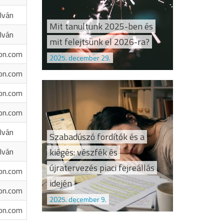
Iván
Mit tanultunk 2025-ben és
Iván
mit felejtsünk el 2026-ra?
on.com
2025. december 29.
on.com
on.com
on.com
Iván
Szabadúszó fordítók és a
kiégés: vészfék és
Iván
újratervezés piaci fejreállás
on.com
idején
on.com
2025. december 9.
on.com