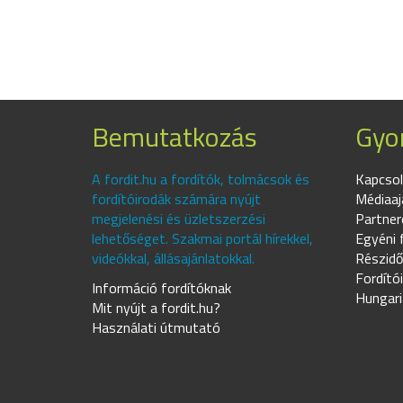
Bemutatkozás
Gyor
A fordit.hu a fordítók, tolmácsok és
Kapcsol
fordítóirodák számára nyújt
Médiaaj
megjelenési és üzletszerzési
Partner
lehetőséget. Szakmai portál hírekkel,
Egyéni 
videókkal, állásajánlatokkal.
Részidő
Fordító
Információ fordítóknak
Hungari
Mit nyújt a fordit.hu?
Használati útmutató