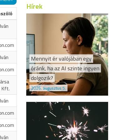
Hírek
ászóló
Iván
on.com
Iván
Mennyit ér valójában egy
óránk, ha az AI szinte ingyen
on.com
dolgozik?
ársa
2026. augusztus 5.
 Kft.
Iván
on.com
on.com
Iván