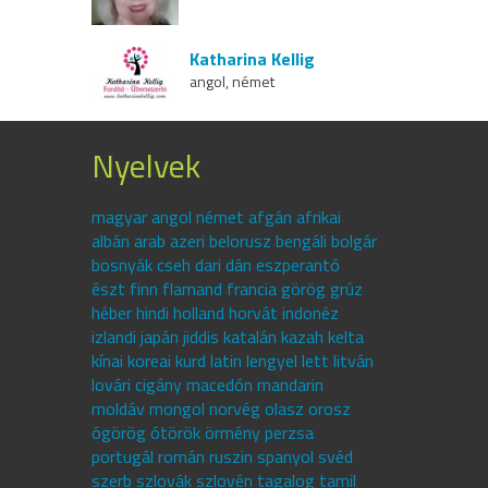
Katharina Kellig
angol, német
Nyelvek
magyar angol német afgán afrikai
albán arab azeri belorusz bengáli bolgár
bosnyák cseh dari dán eszperantó
észt finn flamand francia görög grúz
héber hindi holland horvát indonéz
izlandi japán jiddis katalán kazah kelta
kínai koreai kurd latin lengyel lett litván
lovári cigány macedón mandarin
moldáv mongol norvég olasz orosz
ógörög ótörök örmény perzsa
portugál román ruszin spanyol svéd
szerb szlovák szlovén tagalog tamil