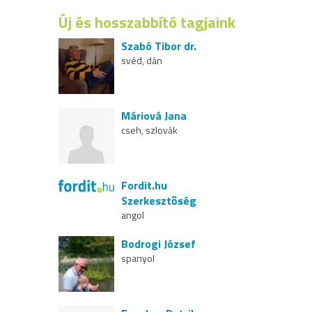
Új és hosszabbító tagjaink
Szabó Tibor dr.
svéd, dán
Máriová Jana
cseh, szlovák
Fordit.hu
Szerkesztőség
angol
Bodrogi József
spanyol