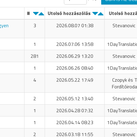
#
Utolsó hozzászólás
Utolsó hozz
ngyen
3
2026.08.07 01:38
Stevanovic 
1
2026.07.06 13:58
1DayTranslati
281
2026.06.29 13:20
Stevanovic 
1
2026.06.26 08:40
1DayTranslati
4
2026.05.22 17:49
Czopyk és T
Fordítóiroda
2
2026.05.12 13:40
Stevanovic 
1
2026.04.28 07:32
1DayTranslati
1
2026.04.14 08:23
1DayTranslati
2
2026.03.18 11:55
Stevanovic 