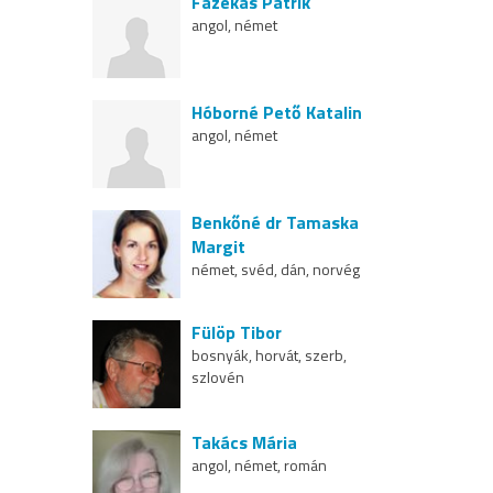
Fazekas Patrik
angol, német
Hóborné Pető Katalin
angol, német
Benkőné dr Tamaska
Margit
német, svéd, dán, norvég
Fülöp Tibor
bosnyák, horvát, szerb,
szlovén
Takács Mária
angol, német, román