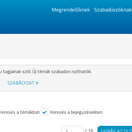
Megrendelőknek
Szabadúszóknak
u tagjainak szól. Új témák szabadon nyithatók.
SZABÁLYZAT
Keresés a témákban
Keresés a bejegyzésekben
/ 16
UGRÁS AZ OL