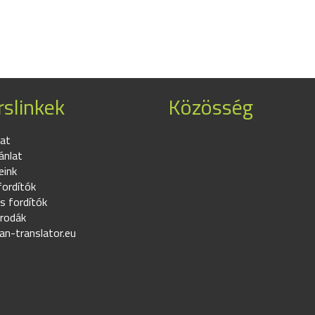
slinkek
Közösség
at
ánlat
eink
fordítók
s fordítók
irodák
an-translator.eu