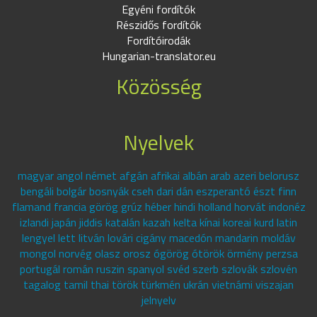
Egyéni fordítók
Részidős fordítók
Fordítóirodák
Hungarian-translator.eu
Közösség
Nyelvek
magyar angol német afgán afrikai albán arab azeri belorusz
bengáli bolgár bosnyák cseh dari dán eszperantó észt finn
flamand francia görög grúz héber hindi holland horvát indonéz
izlandi japán jiddis katalán kazah kelta kínai koreai kurd latin
lengyel lett litván lovári cigány macedón mandarin moldáv
mongol norvég olasz orosz ógörög ótörök örmény perzsa
portugál román ruszin spanyol svéd szerb szlovák szlovén
tagalog tamil thai török türkmén ukrán vietnámi viszajan
jelnyelv