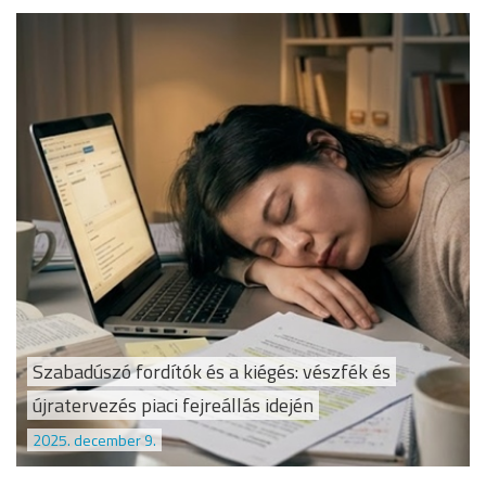
Szabadúszó fordítók és a kiégés: vészfék és
újratervezés piaci fejreállás idején
2025. december 9.