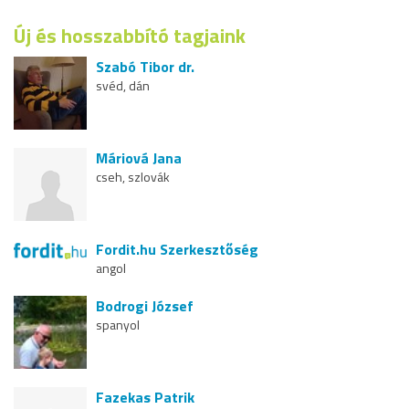
Új és hosszabbító tagjaink
Szabó Tibor dr.
svéd, dán
Máriová Jana
cseh, szlovák
Fordit.hu Szerkesztőség
angol
Bodrogi József
spanyol
Fazekas Patrik