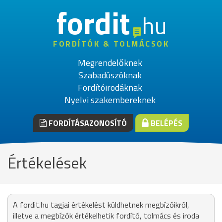
fordit
hu
FORDÍTÓK & TOLMÁCSOK
Megrendelőknek
Szabadúszóknak
Fordítóirodáknak
Nyelvi szakembereknek
FORDÍTÁSAZONOSÍTÓ
BELÉPÉS
Értékelések
A fordit.hu tagjai értékelést küldhetnek megbízóikról,
illetve a megbízók értékelhetik fordító, tolmács és iroda