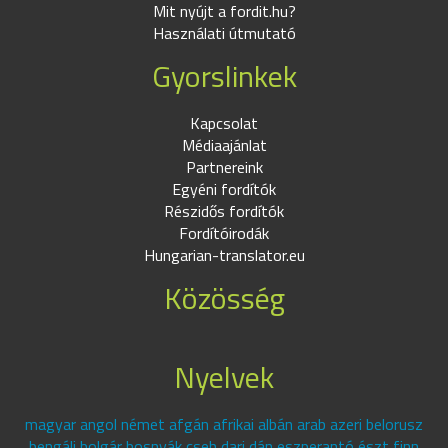
Mit nyújt a fordit.hu?
Használati útmutató
Gyorslinkek
Kapcsolat
Médiaajánlat
Partnereink
Egyéni fordítók
Részidős fordítók
Fordítóirodák
Hungarian-translator.eu
Közösség
Nyelvek
magyar angol német afgán afrikai albán arab azeri belorusz
bengáli bolgár bosnyák cseh dari dán eszperantó észt finn