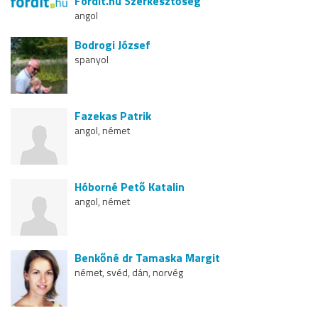
Fordit.hu Szerkesztőség
angol
Bodrogi József
spanyol
Fazekas Patrik
angol, német
Hóborné Pető Katalin
angol, német
Benkőné dr Tamaska Margit
német, svéd, dán, norvég