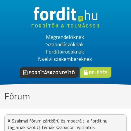
fordit
hu
FORDÍTÓK & TOLMÁCSOK
Megrendelőknek
Szabadúszóknak
Fordítóirodáknak
Nyelvi szakembereknek
FORDÍTÁSAZONOSÍTÓ
BELÉPÉS
Fórum
A Szakmai fórum zártkörű és moderált, a fordit.hu
tagjainak szól. Új témák szabadon nyithatók.