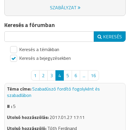
SZABÁLYZAT
Keresés a fórumban
KERESÉS
Keresés a témákban
Keresés a bejegyzésekben
1
2
3
4
5
6
...
16
Szabadúszó fordító fogolyként és
szabadlábon
5
2017.01.27 17:11
Tóth Ferdinand