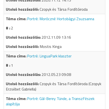
2020.11.12 14:15
Czopyk és Társa Fordítóiroda
Portré: Moróczné Hortobágyi Zsuzsanna
2
2012.11.09 13:16
Mostis Kinga
Portré: LinguaPark klaszter
1
2012.05.23 09:08
Czopyk és Társa Fordítóiroda (Czopyk
Erzsébet Gabriella)
Portré: Gál-Berey Tünde, a TranszFészek
alapítója