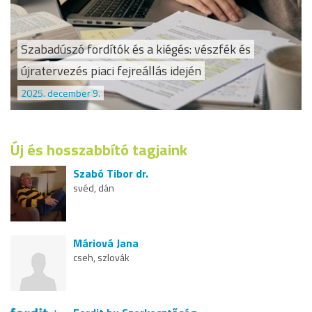
Szabadúszó fordítók és a kiégés: vészfék és
újratervezés piaci fejreállás idején
2025. december 9.
Új és hosszabbító tagjaink
Szabó Tibor dr.
svéd, dán
Máriová Jana
cseh, szlovák