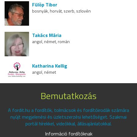
Fülöp Tibor
bosnyák, horvát, szerb, szlovén
Takács Mária
angol, német, román
Katharina Kellig
angol, német
Bemutatkozás
A fordit.hu a fordítók, tolmácsok és fordítóirodák számára
nyújt megjelenési és üzletszerzési lehetőséget. Szakmai
portál hírekkel, videókkal, állásajánlatokkal.
Információ fordítóknak