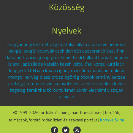
Közösség
Nyelvek
magyar angol német afgán afrikai albán arab azeri belorusz
bengáli bolgár bosnyák cseh dari dán eszperantó észt finn
flamand francia görög grúz héber hindi holland horvát indonéz
izlandi japán jiddis katalán kazah kelta kínai koreai kurd latin
lengyel lett litván lovári cigány macedón mandarin moldáv
mongol norvég olasz orosz ógörög ótörök örmény perzsa
portugál román ruszin spanyol svéd szerb szlovák szlovén
tagalog tamil thai török türkmén ukrán vietnámi viszajan
jelnyelv
1999-2026 fordit.hu és hungarian-translator.eu | fordítók,
tolmácsok, fordítóirodák üzleti és szakmai portálja |
Könyvelők.hu