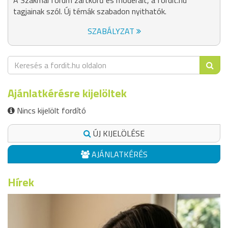
A Szakmai fórum zártkörű és moderált, a fordit.hu
tagjainak szól. Új témák szabadon nyithatók.
SZABÁLYZAT
Ajánlatkérésre kijelöltek
Nincs kijelölt fordító
ÚJ KIJELÖLÉSE
AJÁNLATKÉRÉS
Hírek