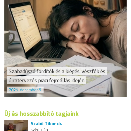
Szabadúszó fordítók és a kiégés: vészfék és
újratervezés piaci fejreállás idején
2025. december 9.
Új és hosszabbító tagjaink
Szabó Tibor dr.
svéd, dán