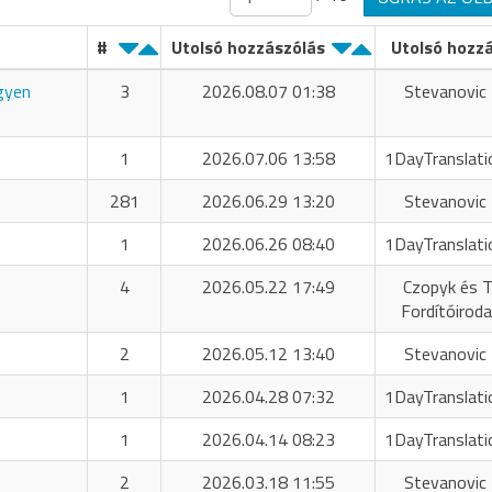
#
Utolsó hozzászólás
Utolsó hozz
ngyen
3
2026.08.07 01:38
Stevanovic 
1
2026.07.06 13:58
1DayTranslati
281
2026.06.29 13:20
Stevanovic 
1
2026.06.26 08:40
1DayTranslati
4
2026.05.22 17:49
Czopyk és T
Fordítóiroda
2
2026.05.12 13:40
Stevanovic 
1
2026.04.28 07:32
1DayTranslati
1
2026.04.14 08:23
1DayTranslati
2
2026.03.18 11:55
Stevanovic 