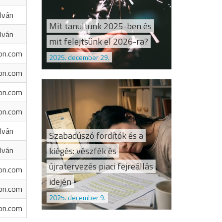
Iván
Mit tanultunk 2025-ben és
Iván
mit felejtsünk el 2026-ra?
on.com
2025. december 29.
on.com
on.com
on.com
Iván
Szabadúszó fordítók és a
kiégés: vészfék és
Iván
újratervezés piaci fejreállás
on.com
idején
on.com
2025. december 9.
on.com