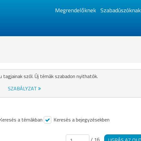
Megrendelőknek
Szabadúszóknak
u tagjainak szól. Új témák szabadon nyithatók.
SZABÁLYZAT
Keresés a témákban
Keresés a bejegyzésekben
/ 16
UGRÁS AZ OL