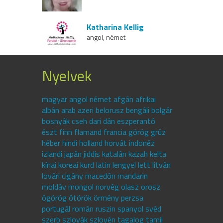
Katharina Kellig
angol, német
Nyelvek
magyar angol német afgán afrikai
albán arab azeri belorusz bengáli bolgár
bosnyák cseh dari dán eszperantó
észt finn flamand francia görög grúz
héber hindi holland horvát indonéz
izlandi japán jiddis katalán kazah kelta
kínai koreai kurd latin lengyel lett litván
lovári cigány macedón mandarin
moldáv mongol norvég olasz orosz
ógörög ótörök örmény perzsa
portugál román ruszin spanyol svéd
szerb szlovák szlovén tagalog tamil