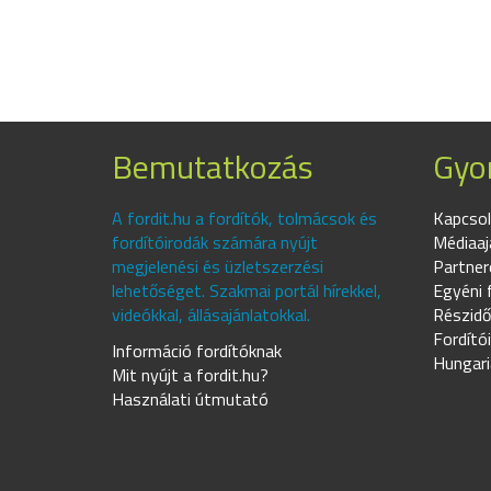
Bemutatkozás
Gyor
A fordit.hu a fordítók, tolmácsok és
Kapcsol
fordítóirodák számára nyújt
Médiaaj
megjelenési és üzletszerzési
Partner
lehetőséget. Szakmai portál hírekkel,
Egyéni 
videókkal, állásajánlatokkal.
Részidő
Fordító
Információ fordítóknak
Hungari
Mit nyújt a fordit.hu?
Használati útmutató