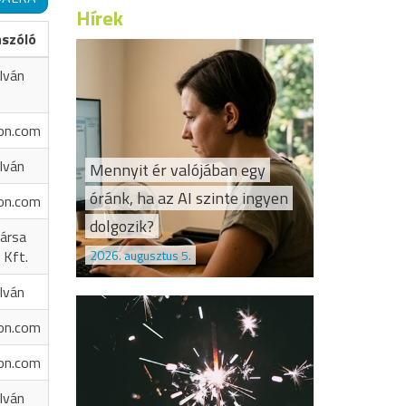
Hírek
ászóló
Iván
on.com
Iván
Mennyit ér valójában egy
óránk, ha az AI szinte ingyen
on.com
dolgozik?
ársa
2026. augusztus 5.
 Kft.
Iván
on.com
on.com
Iván