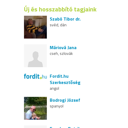
Új és hosszabbító tagjaink
Szabó Tibor dr.
svéd, dán
Máriová Jana
cseh, szlovák
Fordit.hu
Szerkesztőség
angol
Bodrogi József
spanyol