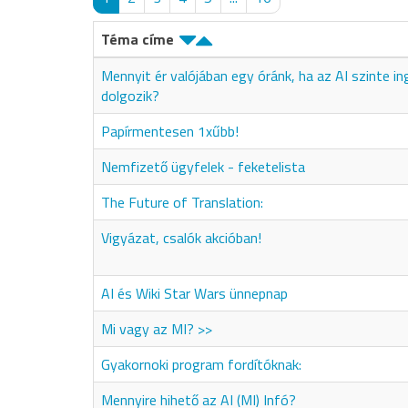
Téma címe
Mennyit ér valójában egy óránk, ha az AI szinte i
dolgozik?
Papírmentesen 1xűbb!
Nemfizető ügyfelek - feketelista
The Future of Translation:
Vigyázat, csalók akcióban!
AI és Wiki Star Wars ünnepnap
Mi vagy az MI? >>
Gyakornoki program fordítóknak:
Mennyire hihető az AI (MI) Infó?