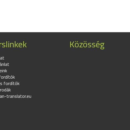
slinkek
Közösség
at
ánlat
eink
fordítók
s fordítók
irodák
an-translator.eu