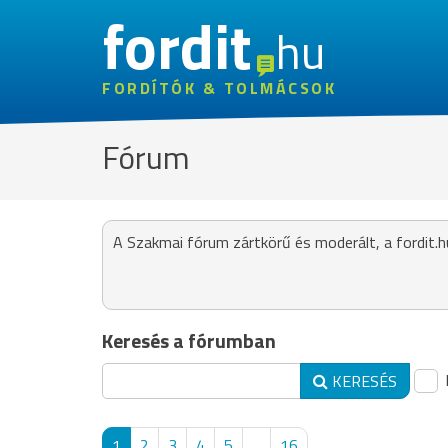
fordit
hu
FORDÍTÓK & TOLMÁCSOK
Fórum
A Szakmai fórum zártkörű és moderált, a fordit.h
Keresés a fórumban
KERESÉS
1
2
3
4
5
...
16