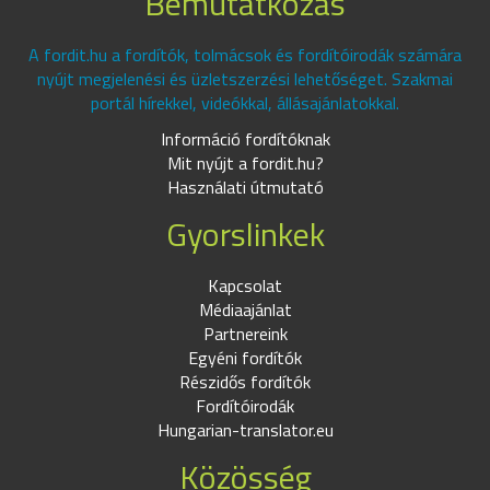
Bemutatkozás
A fordit.hu a fordítók, tolmácsok és fordítóirodák számára
nyújt megjelenési és üzletszerzési lehetőséget. Szakmai
portál hírekkel, videókkal, állásajánlatokkal.
Információ fordítóknak
Mit nyújt a fordit.hu?
Használati útmutató
Gyorslinkek
Kapcsolat
Médiaajánlat
Partnereink
Egyéni fordítók
Részidős fordítók
Fordítóirodák
Hungarian-translator.eu
Közösség