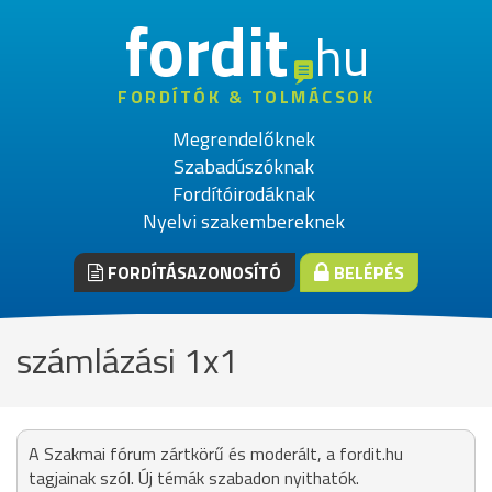
fordit
hu
FORDÍTÓK & TOLMÁCSOK
Megrendelőknek
Szabadúszóknak
Fordítóirodáknak
Nyelvi szakembereknek
FORDÍTÁSAZONOSÍTÓ
BELÉPÉS
számlázási 1x1
A Szakmai fórum zártkörű és moderált, a fordit.hu
tagjainak szól. Új témák szabadon nyithatók.