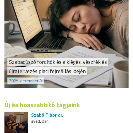
Szabadúszó fordítók és a kiégés: vészfék és
újratervezés piaci fejreállás idején
2025. december 9.
Új és hosszabbító tagjaink
Szabó Tibor dr.
svéd, dán